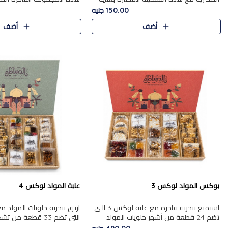
من 9 قطع. تتضمن التشكيلة جوزرية مع
قطعة، والتي تم اختيارها بعناية
150.00 جنيه
فول،ملبان سادة، ملبان
تشكيلة واسعة من الحلويات ا
أضف
أضف
المفضلة. تشمل المجموعة ...
بوكس المولد لوكس 3
علبة المولد لوكس 4
استمتع بتجربة فاخرة مع علبة لوكس 3 التي
تضم 24 قطعة من أشهر حلويات المولد
التي تضم 33 قطعة من
الشرقية المختارة بعناية. تحتوي التشكيلة على
ومتنوعة من أشهر الأصناف ا