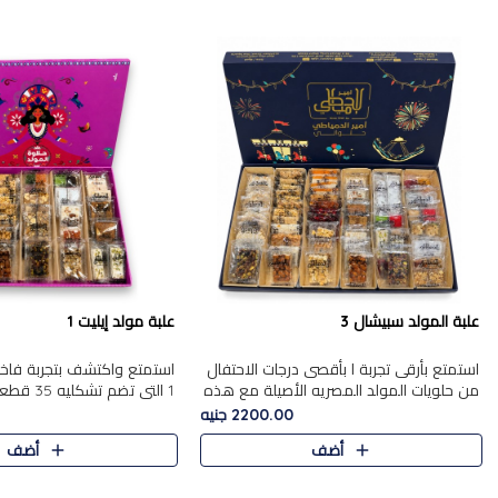
علبة المولد سبيشال 3
علبة مولد إيليت 1
استمتع بأرقى تجربة ا بأقصى درجات الاحتفال
استمتع واكتشف بتجربة فاخر
من حلويات المولد المصريه الأصيلة مع هذه
1 التي تضم 
الفخامة مع علبة سبيشال 3 التي تضم 56
حلويات المولد المصري الأص
2200.00 جنيه
قطعة من تشكيلة استثن..
بشكل جميل في علبة أنيقة ،
أضف
أضف