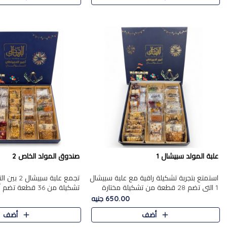
علبة المولد سبيشال 1
صندوق المولد الخاص 2
استمتع بتجربة تشكيلة راقية مع علبة سبيشال
تجمع علبة سب
1 التي تضم 28 قطعة من تشكيلة مختارة
ت
بعناية من أفخر حلويات المولد المصرية
المولد الشرقية. تحتوي العلبة
650.00 جنيه
الأصلية الشرقية. تحتوي ال..
بالفول، والجزرية بالبن..
أضف
أضف