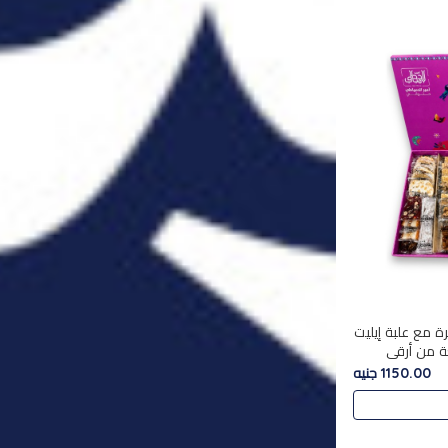
ة مع علبة إيليت
تشكليه 35 قطعة من أرقى
يلة ,معروضة
1150.00 جنيه
 في..