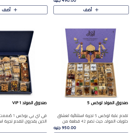
490.00 جنيه
الجزرية بالفول، والملب..
العلبة على الجزرية بالفول،..
أضف
أضف
صندوق المولد لوكس 5
صندوق المولد VIP 1
تقدم علبة لوكس 5 تجربة استثنائية لعشاق
في اي بي بوك
حلويات المولد، حيث تضم 42 قطعة من
الذين يقدرون لتقدم تجربة ا
تشكيلة فاخرة تجمع بين أشهر الأصناف
تجمع بين أفخر حلويات المو
950.00 جنيه
التقليدية وأصناف مميزة مختارة بع..
تشكيلة مختارة من الأصناف .