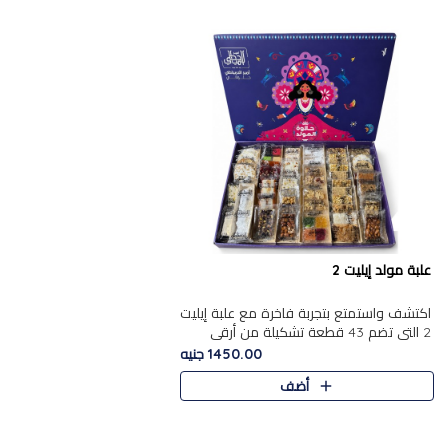
علبة مولد إيليت 2
اكتشف واستمتع بتجربة فاخرة مع علبة إيليت
2 التي تضم 43 قطعة تشكيلة من أرقى
حلويات المولد الشرقية المصرية الأصيلة
1450.00 جنيه
,معروضة بشكل جميل في علبة أ..
أضف