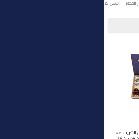
 الفطير
الآيس كريم
تورت ايس كريم
وي الشريف مع
هذه المجموعة الفاخرة المكونة من 19