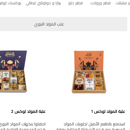
ر مشلتت
فطير ورولات
فطير حلو
بيتزا و حواوشي ايطالي
بوكسات توفير
علب المولد النبوي
علبة المولد لوكس 1
علبة المولد لوكس 2
استمتع بالطعم الأصيل لحلويات المولد
احتفلوا بنكهات المولد النب
المصرية مع هذه التشكيلة المختارة بعناية