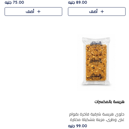
featuring a soft, creamy
creamy texture paired with a
89.00 جنيه
75.00 جنيه
texture and the distinctive
rich layer of premium
أضف
أضف
flavor of roasted hazelnuts.
chocolate and the distinctive
Smoo..
flav..
هريسة بالمكسرات
حلوى هريسة شرقية فاخرة بقوام
غني وطري، مزينة بتشكيلة مختارة
من المكسرات الفاخرة التي تضيف
99.00 جنيه