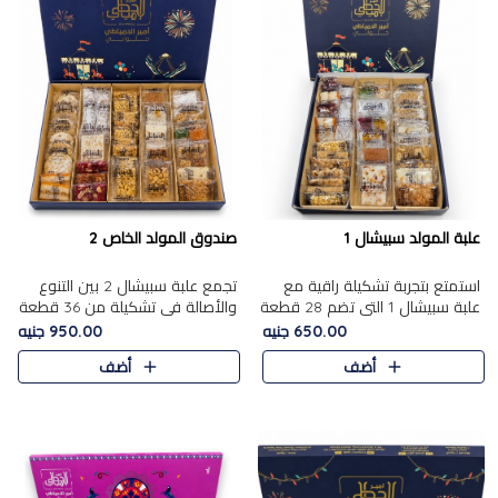
علبة المولد سبيشال 1
صندوق المولد الخاص 2
استمتع بتجربة تشكيلة راقية مع
تجمع علبة سبيشال 2 بين التنوع
علبة سبيشال 1 التي تضم 28 قطعة
والأصالة في تشكيلة من 36 قطعة
من تشكيلة مختارة بعناية من أفخر
تضم أشهر حلويات المولد الشرقية.
650.00 جنيه
950.00 جنيه
حلويات المولد المصرية الأصلية
تحتوي العلبة على الجزرية بالفول،
أضف
أضف
الشرقية. تحتوي ال..
والجزرية بالبن..