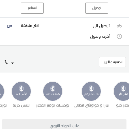
توصيل
استلام
توصيل الى
اختر منطقة
تغيير
أقرب وصول
التصفية و الترتيب
طير حلو
بيتزا و حواوشي ايطالي
بوكسات توفير الفطير
الآيس كريم
تورت
علب المولد النبوي