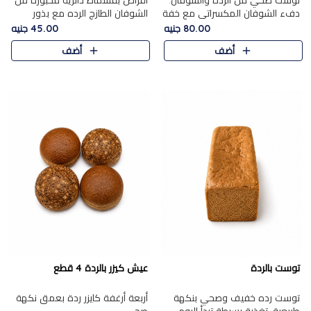
توست صحي من الرده والشوفان.
أقراص بقسماط دائرية مخبوزة من
دفء الشوفان المكسراتي مع خفة
الشوفان الطازج الرده مع بذور
الرده في كل شريحة.
مختارة. قرمشة الحبوب والبذور،
80.00 جنيه
45.00 جنيه
بداية صحية لكل صباح.
أضف
أضف
توست بالردة
عيش كيزر بالردة 4 قطع
توست رده خفيف وصحي بنكهة
أربعة أرغفة كايزر ردة بعمق نكهة