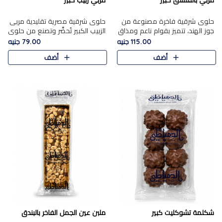
مربي بالفستق كبير
مربي زبيب كبير
حلوى شرقية فاخرة مصنوعة من
حلوى شرقية مصرية تقليدية مربى
جوز الهند، تتميز بقوام ناعم ومذاق
الزبيب الكبير تُحضَّر وتصنع من حلوي
غني، وتزين بقطع من الفستق
جوز الهند باسد بقوام طري ومذاق
115.00 جنيه
79.00 جنيه
الفاخر التي تضيف عليها قرمشة
غني، وتُزين وتغطا بحبات الزبيب
أضف
أضف
خفيفة.
الذهبي التي ..
شكلمة تشوكليت كبير
ملبن عين الجمل الفاخر بالبندق