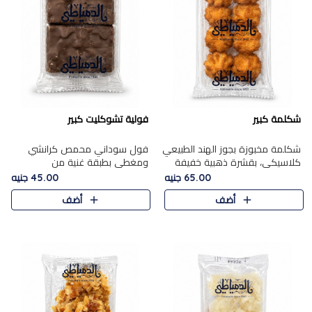
شكلمة كبير
فولية تشوكليت كبير
شكلمة مخبوزة بجوز الهند الطبيعي
فول سوداني محمص كرانشي
كلاسيكي، بقشرة ذهبية خفيفة
ومغطى بطبقة غنية من
وقلب طري رطب يذوب في الفم،
الشوكولاتة، يجمع بين طعم
65.00 جنيه
45.00 جنيه
تمنحك المذاق الشرقي الحلو الأصيل
القرمشة الأصيلة الكلاسكيكية
أضف
أضف
التقليدي في كل لقمة.
التقليدية للفول السوداني وحلاوة
الشوكولاتة ا..