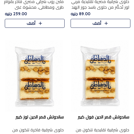
حلوى شرقية مصرية تقليدية مربي
ملبن روب شرقي مصري فاخر بقوام
لوز تُحضَّر من حلوى باسد جوز الهند
طري ومطاطي، محشوة غني
بقوام طري ومذاق غني، وتُزين
بسخاء بقطع عين الجمل واللوز
89.00 جنيه
239.00 جنيه
وتغطاه بقطع اللوز الفاخر التي
الفاخر التي تضيف قرمشة مميزة
أضف
أضف
تضيف لمسة مميزة م..
ومرضية ونكهة ناتي غنية في كل
قض..
ساندوتش قمر الدين فول كبير
ساندوتش قمر الدين لوز كبير
حلوى شرقية تقليدية تتكون من
حلوى شرقية فاخرة تتكون من