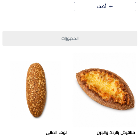
قرمشة مميزة ونكهة غنية في كل
أضف
قطعة. تجمع بين المذاق..
المخبوزات
مناقيش بالردة والجبن
لوف المانى