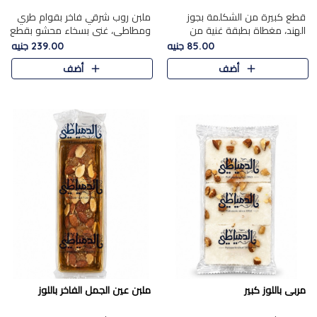
قطع كبيرة من الشكلمة بجوز
ملبن روب شرقي فاخر بقوام طري
الهند، مغطاة بطبقة غنية من
ومطاطي، غني بسخاء محشو بقطع
الشوكولاتة الفاخرة لتجمع بين
عين الجمل والبندق المحمص التي
85.00 جنيه
239.00 جنيه
القوام الطري من الداخل مركز جوز
تضيف قرمشة مميزة مُرضية
أضف
أضف
الهند المطاطي والمذاق الغن..
ونكهة جوزية غنية في كل
قضمة...
مربى باللوز كبير
ملبن عين الجمل الفاخر باللوز