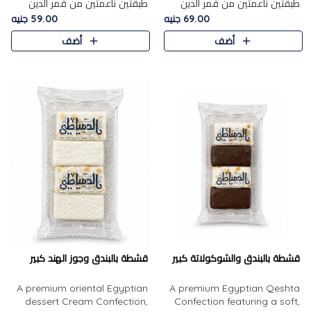
طبقتين ناعمتين من قمر الدين
طبقتين ناعمتين من قمر الدين
الفاخر، تتوسطهما حشوة غنية من
الفاخر، تتوسطهما حشوة غنية من
69.00 جنيه
59.00 جنيه
الفول السوداني المحمص، لتجمع
اللوز المحمص لتمنح مزيجًا متوازنًا
أضف
أضف
بين حلاوة المشمش الطبيعية..
من النعومة والقرمشة. ..
قشطة بالبندق والشوكولاتة كبير
قشطة بالبندق وجوز الهند كبير
A premium oriental Egyptian
A premium Egyptian Qeshta
dessert Cream Confection,
Confection featuring a soft,