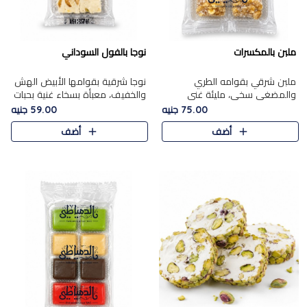
ملبن بالمكسرات
نوجا بالفول السوداني
ملبن شرقي بقوامه الطري
نوجا شرقية بقوامها الأبيض الهش
والمضغي سخي، مليئة غني
والخفيف، معبأة بسخاء غنية بحبات
بتشكيلة فاخرة من المكسرات
الفول السوداني المحمص التي
75.00 جنيه
59.00 جنيه
مشكلة المختارة التي تقدم تضيف
يقدم تضيف قرمشة مميزة مرضية
أضف
أضف
قرمشة مميزة مرضية ونكهة
وتوازنًا رائعًا مع حلا..
مكسرات غنية ف..