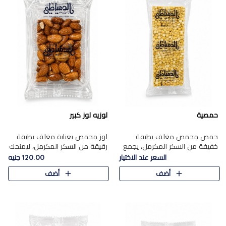
حمصية
لوزيه لوز كبير
حمص محمص مغلف بطبقة
لوز محمص بعناية مغلف بطبقة
خفيفة من السكر المكرمل، يجمع
رقيقة من السكر المكرمل، ليمنحك
بين القرمشة المميزة والطعم
قرمشة راقية ونكهة غنية تبرز
السعر عند الاختيار
120.00 جنيه
الشرقي الأصيل في واحدة من أشهر
فخامة اللوز في كل قطعة.
أضف
أضف
حلويات الموسم.