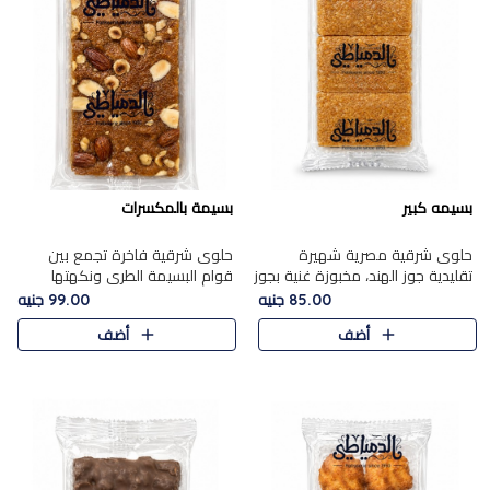
بسيمه كبير
بسيمة بالمكسرات
حلوى شرقية مصرية شهيرة
حلوى شرقية فاخرة تجمع بين
تقليدية جوز الهند، مخبوزة غنية بجوز
قوام البسيمة الطري ونكهتها
الهند، بلمسه ذهبية وتتميز بقوامها
الغنية، مزينة بتشكيلة مختارة من
85.00 جنيه
99.00 جنيه
المرمل وطعمها اللذيذ الذي يشبه
اللوز والبندق والمكسرات الفاخرة.
أضف
أضف
البسبوسة. تُخبز..
مزيج متوازن من القوام ..