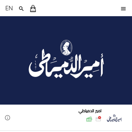
EN
امير الدمياطي