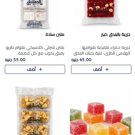
جزرية بالبندق كبير
ملبن سادة
جزرية حمراء تقليدية بقوامها
ملبن شرقي كلاسيكي بقوام طريو
الهلامي الطري، غنية بحبات البندق
رقيق يذوب مع كل قضمة،
الفاخرة التي تضيف قرمشة راقية
مغطى بطبقة ناعمة من السكر
65.00 جنيه
55.00 جنيه
إلى قوامها الناعم، لتقدم مزيجًا
البودرة ليقدم المذاق الأصيل الذي
أضف
أضف
متوازنًا من النكه..
ارتبط بحلويات المولد التقليدي..