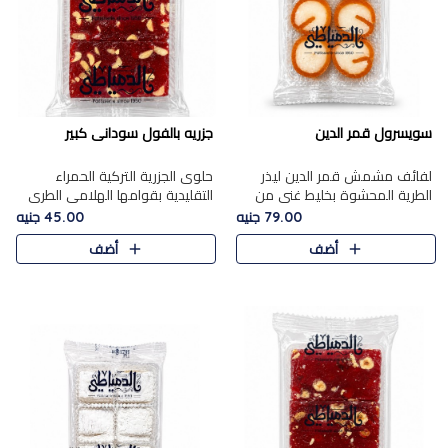
سويسرول قمر الدين
جزريه بالفول سودانى كبير
لفائف مشمش قمر الدين ليذر
حلوى الجزرية التركية الحمراء
الطرية المحشوة بخليط غني من
التقليدية بقوامها الهلامي الطري
جوز الهند الأبيض والمكسرات
ولونها الأحمر المميز، محشوة
79.00 جنيه
45.00 جنيه
الفاخرة، يقدم المذاق الحلو
بسخاء بالفول السوداني المحمص
أضف
أضف
الطبيعي لقمر الدين و تجمع بين
لتمنحك توازنًا رائعًا ..
حل..