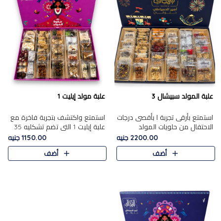
علبة المولد سبيشال 3
علبة مولد إيليت 1
استمتع بأرقى تجربة ا بأقصى درجات
استمتع واكتشف بتجربة فاخرة مع
الاحتفال من حلويات المولد
علبة إيليت 1 التي تضم تشكليه 35
المصريه الأصيلة مع هذه الفخامة
قطعة من أرقى حلويات المولد
2200.00 جنيه
1150.00 جنيه
مع علبة سبيشال 3 التي تضم 56
المصري الأصيلة ,معروضة بشكل
أضف
أضف
قطعة من تشكيلة استثن..
جميل في علبة أنيقة ، في..