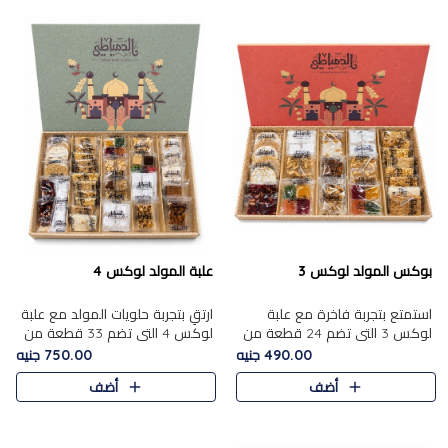
بوكس المولد لوكس 3
علبة المولد لوكس 4
استمتع بتجربة فاخرة مع علبة
ارتقِ بتجربة حلويات المولد مع علبة
لوكس 3 التي تضم 24 قطعة من
لوكس 4 التي تضم 33 قطعة من
أشهر حلويات المولد الشرقية
تشكيلة فاخرة ومتنوعة من أشهر
490.00 جنيه
750.00 جنيه
المختارة بعناية. تحتوي التشكيلة
الأصناف الشرقية. تحتوي العلبة على
أضف
أضف
على الجزرية بالفول، والملب..
الجزرية بالفول،..