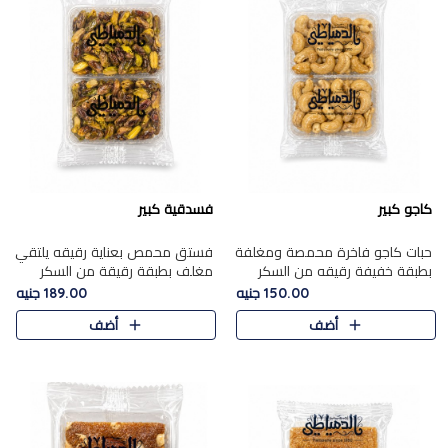
كاجو كبير
فسدقية كبير
حبات كاجو فاخرة محمصة ومغلفة
فستق محمص بعناية رقيقه يلتقي
بطبقة خفيفة رقيقه من السكر
مغلف بطبقة رقيقة من السكر
المكرمل، تجمع بين توازن النعومة
المكرمل، ليقدم مذاقًا فاخرًا حلوي
150.00 جنيه
189.00 جنيه
زبدية غنية فاخرة والقرمشة
شرقية فاخرة ونكهة غنية ناتي تميز
أضف
أضف
المرضية في حلوى شرقية بطاب..
كل قطعة و قوام هش