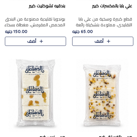
علي بابا بالمكسرات كبير
بندقيه تشوكليت كبير
قطع كبيرة وسخية من علي بابا
بوندويا تقليدية مصنوعة من البندق
التقليدي، مملوءة بتشكيلة رائعة
المحمص المقرمش، مغطاة بسخاء
من المكسرات المحمصة المحمرة.
بشوكولاتة فاخرة غنية لتحقيق
65.00 جنيه
150.00 جنيه
التوازن المثالي بين قوام القرمشة
أضف
أضف
ونكهة الشوكولاتة ا..