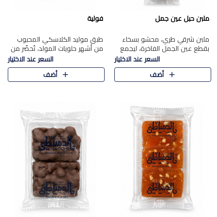
ملبن حبل عين جمل
فولية
ملبن شرقي طري، محشو بسخاء
طبق موليد الكلاسكي المحبوب
بقطع عين الجمل الفاخرة، ليجمع
من أشهر حلويات المولد، تُحضّر من
بين القوام الناعم وقرمشة الجوز
فول سوداني محمص بعناية
السعر عند الاختيار
السعر عند الاختيار
في مذاق شرقي أصيل.
ومغلف بطبقة رقيقة من السكر
أضف
أضف
المكرمل، لتمنحك قرمشة أصيلة
وم..