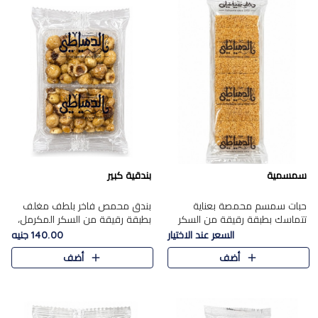
سمسمية
بندقية كبير
حبات سمسم محمصة بعناية
بندق محمص فاخر بلطف مغلف
تتماسك بطبقة رقيقة من السكر
بطبقة رقيقة من السكر المكرمل،
المكرمل، لتقدم طعم السمسم
يجمع بين النكهة الغنية ناتي
السعر عند الاختيار
140.00 جنيه
المميز وقرمشتة التي ارتبطت ببهجة
والقرمشة الراقية المرضية في
أضف
أضف
المولد عبر الأجيال.
حلوى شرقية أنيقه بطابع مميز.