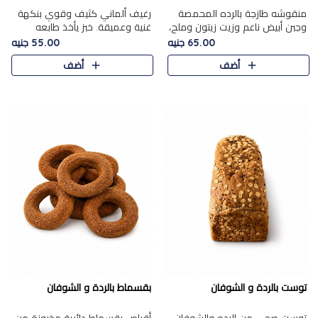
منقوشه طازجة بالرده المحمصة
رغيف ألماني كثيف وقوي بنكهة
وجبن أبيض ناعم وزيت زيتون وملح،
غنية وعميقة. خبز يأخذ طابعه
مباشرة من الفرن.الرده مع نعومة
بجدية.
65.00 جنيه
55.00 جنيه
الجبن فوق عجينة طازجة.
أضف
أضف
توست بالردة و الشوفان
بقسماط بالردة و الشوفان