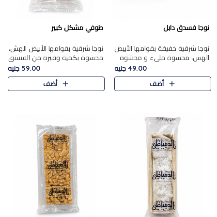
نوجا فسدق دابل
طوفي مشكل كبير
نوجا شرقية خفيفة بقوامها الأبيض
نوجا شرقية بقوامها الأبيض الهش،
الهش، محشوة مليء و محشوة
محشوة بكمية وفيرة من الفستق
بـكمية وفيرة من الفستق الفاخر
الفاخر لتمنحك نكهة غنية وقرمشة
49.00 جنيه
59.00 جنيه
لتمنحك نكهة مكسرات غنية
مميزة في كل قطعة، لتجربة تجمع
أضف
أضف
وقرمشة مميزة في كل قطعة و
بين الفخامة والمذاق..
قضم..