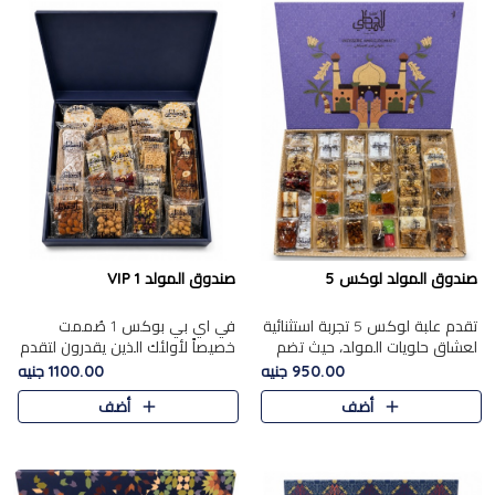
صندوق المولد لوكس 5
صندوق المولد VIP 1
تقدم علبة لوكس 5 تجربة استثنائية
في اي بي بوكس 1 صُممت
لعشاق حلويات المولد، حيث تضم
خصيصاً لأولئك الذين يقدرون لتقدم
42 قطعة من تشكيلة فاخرة تجمع
تجربة استثنائية بوكس تجمع بين
950.00 جنيه
1100.00 جنيه
بين أشهر الأصناف التقليدية وأصناف
أفخر حلويات المولد المصري مع
أضف
أضف
مميزة مختارة بع..
تشكيلة مختارة من الأصناف ..