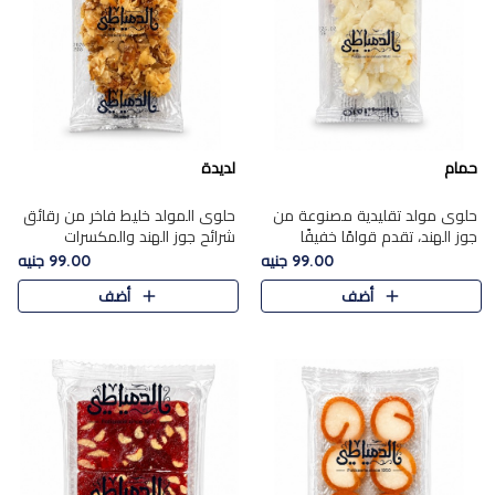
حمام
لديدة
حلوى مولد تقليدية مصنوعة من
حلوى المولد خليط فاخر من رقائق
جوز الهند، تقدم قوامًا خفيفًا
شرائح جوز الهند والمكسرات
ونكهة شرقية أصيلة تجسد روح
المحمصة، متماسك بشراب حلاوة
99.00 جنيه
99.00 جنيه
الـموسم الأعياد.
الكراميل الخفيفة ليمنحك قرمشة
أضف
أضف
غنية ومذاقًا شرقيًا أصيلً..