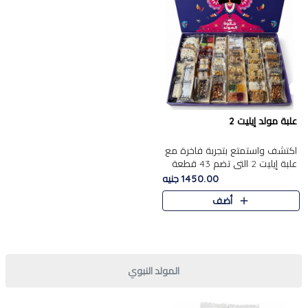
علبة مولد إيليت 2
اكتشف واستمتع بتجربة فاخرة مع
علبة إيليت 2 التي تضم 43 قطعة
تشكيلة من أرقى حلويات المولد
1450.00 جنيه
الشرقية المصرية الأصيلة ,معروضة
أضف
بشكل جميل في علبة أ..
المولد النبوي