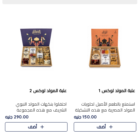
علبة المولد لوكس 1
علبة المولد لوكس 2
استمتع بالطعم الأصيل لحلويات
احتفلوا بنكهات المولد النبوي
المولد المصرية مع هذه التشكيلة
الشريف مع هذه المجموعة
المختارة بعناية من 9 قطع. تتضمن
الفاخرة المكونة من 19 قطعة،
150.00 جنيه
290.00 جنيه
التشكيلة جوزرية مع فول،ملبان
والتي تم اختيارها بعناية فائقة لتُبرز
أضف
أضف
سادة، ملبان
تشكيلة واسعة من الحلويات
التقليدية المفضلة. تشمل
المجموعة .....