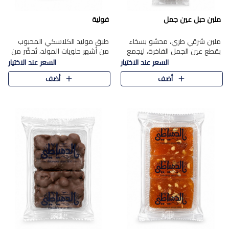
ملبن حبل عين جمل
فولية
ملبن شرقي طري، محشو بسخاء
طبق موليد الكلاسكي المحبوب
بقطع عين الجمل الفاخرة، ليجمع
من أشهر حلويات المولد، تُحضّر من
بين القوام الناعم وقرمشة الجوز
فول سوداني محمص بعناية
السعر عند الاختيار
السعر عند الاختيار
في مذاق شرقي أصيل.
ومغلف بطبقة رقيقة من السكر
أضف
أضف
المكرمل، لتمنحك قرمشة أصيلة
وم..