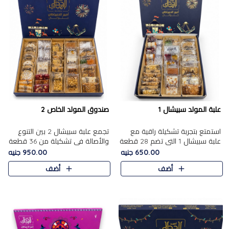
علبة المولد سبيشال 1
صندوق المولد الخاص 2
استمتع بتجربة تشكيلة راقية مع
تجمع علبة سبيشال 2 بين التنوع
علبة سبيشال 1 التي تضم 28 قطعة
والأصالة في تشكيلة من 36 قطعة
من تشكيلة مختارة بعناية من أفخر
تضم أشهر حلويات المولد الشرقية.
650.00 جنيه
950.00 جنيه
حلويات المولد المصرية الأصلية
تحتوي العلبة على الجزرية بالفول،
أضف
أضف
الشرقية. تحتوي ال..
والجزرية بالبن..