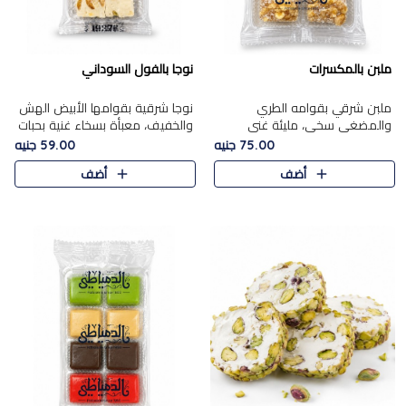
ملبن بالمكسرات
نوجا بالفول السوداني
ملبن شرقي بقوامه الطري
نوجا شرقية بقوامها الأبيض الهش
والمضغي سخي، مليئة غني
والخفيف، معبأة بسخاء غنية بحبات
بتشكيلة فاخرة من المكسرات
الفول السوداني المحمص التي
75.00 جنيه
59.00 جنيه
مشكلة المختارة التي تقدم تضيف
يقدم تضيف قرمشة مميزة مرضية
أضف
أضف
قرمشة مميزة مرضية ونكهة
وتوازنًا رائعًا مع حلا..
مكسرات غنية ف..