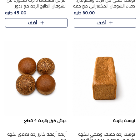
توست صحي من الرده والشوفان.
أقراص بقسماط دائرية مخبوزة من
دفء الشوفان المكسراتي مع خفة
الشوفان الطازج الرده مع بذور
الرده في كل شريحة.
مختارة. قرمشة الحبوب والبذور،
80.00 جنيه
45.00 جنيه
بداية صحية لكل صباح.
أضف
أضف
توست بالردة
عيش كيزر بالردة 4 قطع
توست رده خفيف وصحي بنكهة
أربعة أرغفة كايزر ردة بعمق نكهة