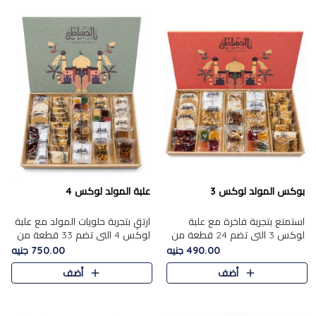
بوكس المولد لوكس 3
علبة المولد لوكس 4
استمتع بتجربة فاخرة مع علبة
ارتقِ بتجربة حلويات المولد مع علبة
لوكس 3 التي تضم 24 قطعة من
لوكس 4 التي تضم 33 قطعة من
أشهر حلويات المولد الشرقية
تشكيلة فاخرة ومتنوعة من أشهر
490.00 جنيه
750.00 جنيه
المختارة بعناية. تحتوي التشكيلة
الأصناف الشرقية. تحتوي العلبة على
أضف
أضف
على الجزرية بالفول، والملب..
الجزرية بالفول،..