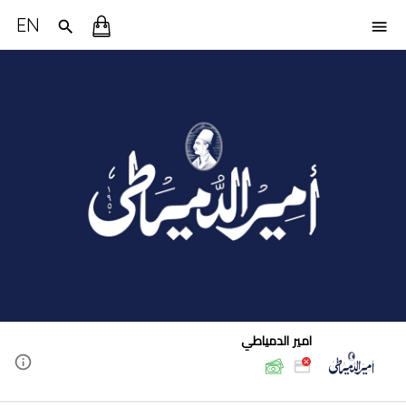
EN
امير الدمياطي