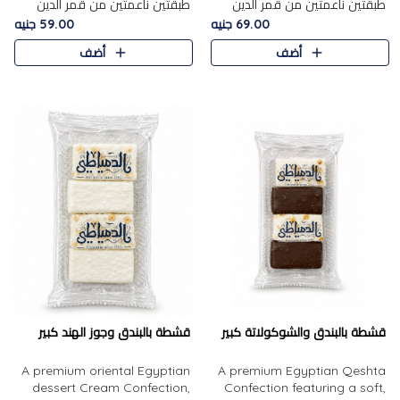
طبقتين ناعمتين من قمر الدين
طبقتين ناعمتين من قمر الدين
الفاخر، تتوسطهما حشوة غنية من
الفاخر، تتوسطهما حشوة غنية من
69.00 جنيه
59.00 جنيه
الفول السوداني المحمص، لتجمع
اللوز المحمص لتمنح مزيجًا متوازنًا
أضف
أضف
بين حلاوة المشمش الطبيعية..
من النعومة والقرمشة. ..
قشطة بالبندق والشوكولاتة كبير
قشطة بالبندق وجوز الهند كبير
A premium oriental Egyptian
A premium Egyptian Qeshta
dessert Cream Confection,
Confection featuring a soft,