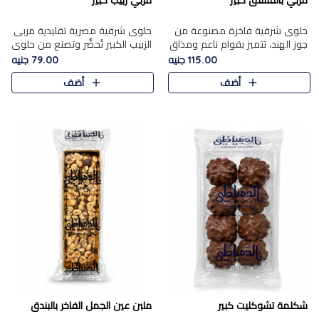
مربي بالفستق كبير
مربي زبيب كبير
حلوى شرقية فاخرة مصنوعة من
حلوى شرقية مصرية تقليدية مربى
جوز الهند، تتميز بقوام ناعم ومذاق
الزبيب الكبير تُحضَّر وتصنع من حلوي
غني، وتزين بقطع من الفستق
جوز الهند باسد بقوام طري ومذاق
115.00 جنيه
79.00 جنيه
الفاخر التي تضيف عليها قرمشة
غني، وتُزين وتغطا بحبات الزبيب
أضف
أضف
خفيفة.
الذهبي التي ..
شكلمة تشوكليت كبير
ملبن عين الجمل الفاخر بالبندق