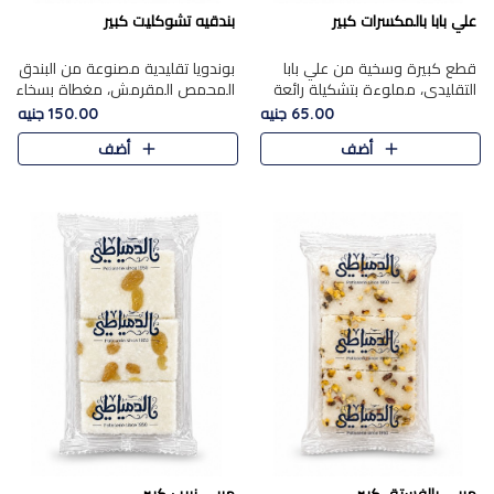
علي بابا بالمكسرات كبير
بندقيه تشوكليت كبير
قطع كبيرة وسخية من علي بابا
بوندويا تقليدية مصنوعة من البندق
التقليدي، مملوءة بتشكيلة رائعة
المحمص المقرمش، مغطاة بسخاء
من المكسرات المحمصة المحمرة.
بشوكولاتة فاخرة غنية لتحقيق
65.00 جنيه
150.00 جنيه
التوازن المثالي بين قوام القرمشة
أضف
أضف
ونكهة الشوكولاتة ا..