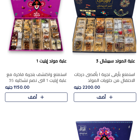
علبة المولد سبيشال 3
علبة مولد إيليت 1
استمتع بأرقى تجربة ا بأقصى درجات
استمتع واكتشف بتجربة فاخرة مع
الاحتفال من حلويات المولد
علبة إيليت 1 التي تضم تشكليه 35
المصريه الأصيلة مع هذه الفخامة
قطعة من أرقى حلويات المولد
2200.00 جنيه
1150.00 جنيه
مع علبة سبيشال 3 التي تضم 56
المصري الأصيلة ,معروضة بشكل
أضف
أضف
قطعة من تشكيلة استثن..
جميل في علبة أنيقة ، في..