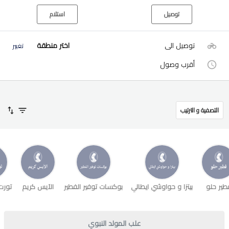
توصيل
استلام
توصيل الى
اختر منطقة
تغيير
أقرب وصول
التصفية و الترتيب
طير حلو
بيتزا و حواوشي ايطالي
بوكسات توفير الفطير
الآيس كريم
تورت
علب المولد النبوي