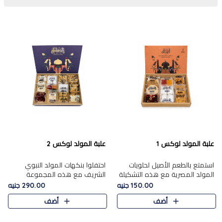
علبة المولد لوكس 1
علبة المولد لوكس 2
استمتع بالطعم الأصيل لحلويات
احتفلوا بنكهات المولد النبوي
المولد المصرية مع هذه التشكيلة
الشريف مع هذه المجموعة
المختارة بعناية من 9 قطع. تتضمن
الفاخرة المكونة من 19 قطعة،
150.00 جنيه
290.00 جنيه
التشكيلة جوزرية مع فول،ملبان
والتي تم اختيارها بعناية فائقة لتُبرز
أضف
أضف
سادة، ملبان
تشكيلة واسعة من الحلويات
التقليدية المفضلة. تشمل
المجموعة .....