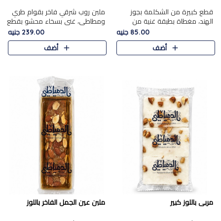
قطع كبيرة من الشكلمة بجوز
ملبن روب شرقي فاخر بقوام طري
الهند، مغطاة بطبقة غنية من
ومطاطي، غني بسخاء محشو بقطع
الشوكولاتة الفاخرة لتجمع بين
عين الجمل والبندق المحمص التي
85.00 جنيه
239.00 جنيه
القوام الطري من الداخل مركز جوز
تضيف قرمشة مميزة مُرضية
أضف
أضف
الهند المطاطي والمذاق الغن..
ونكهة جوزية غنية في كل
قضمة...
مربى باللوز كبير
ملبن عين الجمل الفاخر باللوز