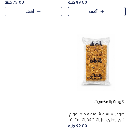
featuring a soft, creamy
creamy texture paired with a
89.00 جنيه
75.00 جنيه
texture and the distinctive
rich layer of premium
أضف
أضف
flavor of roasted hazelnuts.
chocolate and the distinctive
Smoo..
flav..
هريسة بالمكسرات
حلوى هريسة شرقية فاخرة بقوام
غني وطري، مزينة بتشكيلة مختارة
من المكسرات الفاخرة التي تضيف
99.00 جنيه