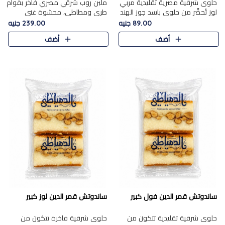
حلوى شرقية مصرية تقليدية مربي
ملبن روب شرقي مصري فاخر بقوام
لوز تُحضَّر من حلوى باسد جوز الهند
طري ومطاطي، محشوة غني
بقوام طري ومذاق غني، وتُزين
بسخاء بقطع عين الجمل واللوز
89.00 جنيه
239.00 جنيه
وتغطاه بقطع اللوز الفاخر التي
الفاخر التي تضيف قرمشة مميزة
أضف
أضف
تضيف لمسة مميزة م..
ومرضية ونكهة ناتي غنية في كل
قض..
ساندوتش قمر الدين فول كبير
ساندوتش قمر الدين لوز كبير
حلوى شرقية تقليدية تتكون من
حلوى شرقية فاخرة تتكون من