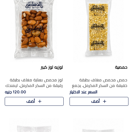
حمصية
لوزيه لوز كبير
حمص محمص مغلف بطبقة
لوز محمص بعناية مغلف بطبقة
خفيفة من السكر المكرمل، يجمع
رقيقة من السكر المكرمل، ليمنحك
بين القرمشة المميزة والطعم
قرمشة راقية ونكهة غنية تبرز
السعر عند الاختيار
120.00 جنيه
الشرقي الأصيل في واحدة من أشهر
فخامة اللوز في كل قطعة.
أضف
أضف
حلويات الموسم.