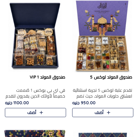
صندوق المولد لوكس 5
صندوق المولد VIP 1
تقدم علبة لوكس 5 تجربة استثنائية
في اي بي بوكس 1 صُممت
لعشاق حلويات المولد، حيث تضم
خصيصاً لأولئك الذين يقدرون لتقدم
42 قطعة من تشكيلة فاخرة تجمع
تجربة استثنائية بوكس تجمع بين
950.00 جنيه
1100.00 جنيه
بين أشهر الأصناف التقليدية وأصناف
أفخر حلويات المولد المصري مع
أضف
أضف
مميزة مختارة بع..
تشكيلة مختارة من الأصناف ..