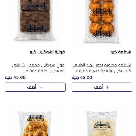
شكلمة كبير
فولية تشوكليت كبير
شكلمة مخبوزة بجوز الهند الطبيعي
فول سوداني محمص كرانشي
كلاسيكي، بقشرة ذهبية خفيفة
ومغطى بطبقة غنية من
وقلب طري رطب يذوب في الفم،
الشوكولاتة، يجمع بين طعم
65.00 جنيه
45.00 جنيه
تمنحك المذاق الشرقي الحلو الأصيل
القرمشة الأصيلة الكلاسكيكية
أضف
أضف
التقليدي في كل لقمة.
التقليدية للفول السوداني وحلاوة
الشوكولاتة ا..