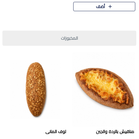
قرمشة مميزة ونكهة غنية في كل
أضف
قطعة. تجمع بين المذاق..
المخبوزات
مناقيش بالردة والجبن
لوف المانى