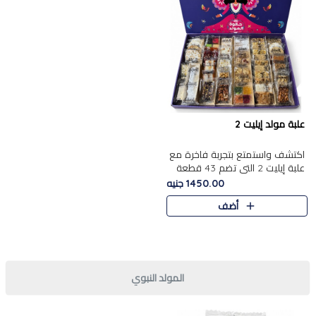
علبة مولد إيليت 2
اكتشف واستمتع بتجربة فاخرة مع
علبة إيليت 2 التي تضم 43 قطعة
تشكيلة من أرقى حلويات المولد
1450.00 جنيه
الشرقية المصرية الأصيلة ,معروضة
أضف
بشكل جميل في علبة أ..
المولد النبوي