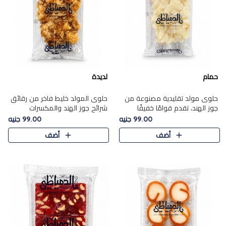
حمام
لديدة
حلوى مولد تقليدية مصنوعة من
حلوى المولد خليط فاخر من رقائق
جوز الهند، تقدم قوامًا خفيفًا
شرائح جوز الهند والمكسرات
ونكهة شرقية أصيلة تجسد روح
المحمصة، متماسك بشراب حلاوة
99.00 جنيه
99.00 جنيه
الـموسم الأعياد.
الكراميل الخفيفة ليمنحك قرمشة
أضف
أضف
غنية ومذاقًا شرقيًا أصيلً..