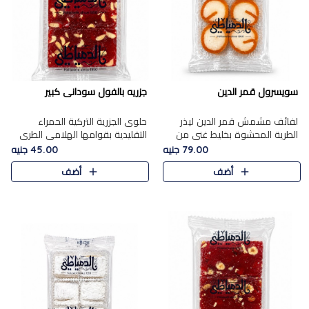
سويسرول قمر الدين
جزريه بالفول سودانى كبير
لفائف مشمش قمر الدين ليذر
حلوى الجزرية التركية الحمراء
الطرية المحشوة بخليط غني من
التقليدية بقوامها الهلامي الطري
جوز الهند الأبيض والمكسرات
ولونها الأحمر المميز، محشوة
79.00 جنيه
45.00 جنيه
الفاخرة، يقدم المذاق الحلو
بسخاء بالفول السوداني المحمص
أضف
أضف
الطبيعي لقمر الدين و تجمع بين
لتمنحك توازنًا رائعًا ..
حل..