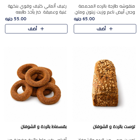
منقوشه طازجة بالرده المحمصة
رغيف ألماني كثيف وقوي بنكهة
وجبن أبيض ناعم وزيت زيتون وملح،
غنية وعميقة. خبز يأخذ طابعه
مباشرة من الفرن.الرده مع نعومة
بجدية.
65.00 جنيه
55.00 جنيه
الجبن فوق عجينة طازجة.
أضف
أضف
توست بالردة و الشوفان
بقسماط بالردة و الشوفان