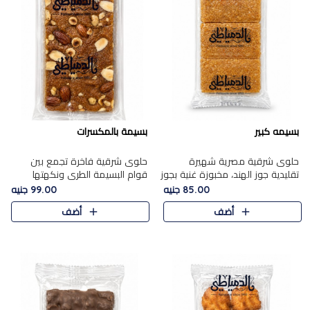
بسيمه كبير
بسيمة بالمكسرات
حلوى شرقية مصرية شهيرة
حلوى شرقية فاخرة تجمع بين
تقليدية جوز الهند، مخبوزة غنية بجوز
قوام البسيمة الطري ونكهتها
الهند، بلمسه ذهبية وتتميز بقوامها
الغنية، مزينة بتشكيلة مختارة من
85.00 جنيه
99.00 جنيه
المرمل وطعمها اللذيذ الذي يشبه
اللوز والبندق والمكسرات الفاخرة.
أضف
أضف
البسبوسة. تُخبز..
مزيج متوازن من القوام ..