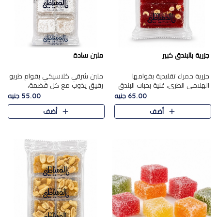
جزرية بالبندق كبير
ملبن سادة
جزرية حمراء تقليدية بقوامها
ملبن شرقي كلاسيكي بقوام طريو
الهلامي الطري، غنية بحبات البندق
رقيق يذوب مع كل قضمة،
الفاخرة التي تضيف قرمشة راقية
مغطى بطبقة ناعمة من السكر
65.00 جنيه
55.00 جنيه
إلى قوامها الناعم، لتقدم مزيجًا
البودرة ليقدم المذاق الأصيل الذي
أضف
أضف
متوازنًا من النكه..
ارتبط بحلويات المولد التقليدي..