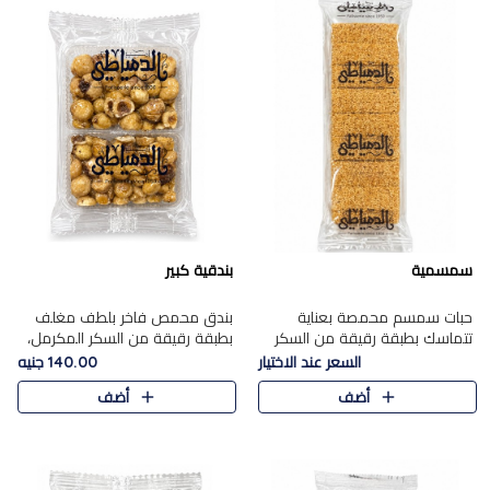
سمسمية
بندقية كبير
حبات سمسم محمصة بعناية
بندق محمص فاخر بلطف مغلف
تتماسك بطبقة رقيقة من السكر
بطبقة رقيقة من السكر المكرمل،
المكرمل، لتقدم طعم السمسم
يجمع بين النكهة الغنية ناتي
السعر عند الاختيار
140.00 جنيه
المميز وقرمشتة التي ارتبطت ببهجة
والقرمشة الراقية المرضية في
أضف
أضف
المولد عبر الأجيال.
حلوى شرقية أنيقه بطابع مميز.