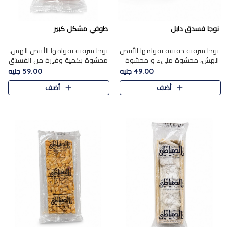
نوجا فسدق دابل
طوفي مشكل كبير
نوجا شرقية خفيفة بقوامها الأبيض
نوجا شرقية بقوامها الأبيض الهش،
الهش، محشوة مليء و محشوة
محشوة بكمية وفيرة من الفستق
بـكمية وفيرة من الفستق الفاخر
الفاخر لتمنحك نكهة غنية وقرمشة
49.00 جنيه
59.00 جنيه
لتمنحك نكهة مكسرات غنية
مميزة في كل قطعة، لتجربة تجمع
أضف
أضف
وقرمشة مميزة في كل قطعة و
بين الفخامة والمذاق..
قضم..