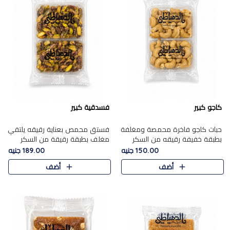
كاجو كبير
فسدقية كبير
حبات كاجو فاخرة محمصة ومغلفة
فستق محمص بعناية رقيقه يلتقي
بطبقة خفيفة رقيقه من السكر
مغلف بطبقة رقيقة من السكر
المكرمل، تجمع بين توازن النعومة
المكرمل، ليقدم مذاقًا فاخرًا حلوي
150.00 جنيه
189.00 جنيه
زبدية غنية فاخرة والقرمشة
شرقية فاخرة ونكهة غنية ناتي تميز
أضف
أضف
المرضية في حلوى شرقية بطاب..
كل قطعة و قوام هش