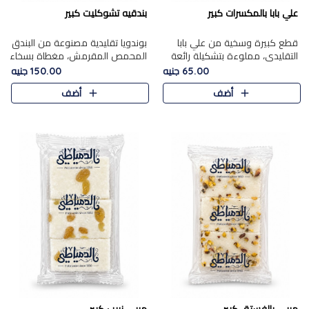
علي بابا بالمكسرات كبير
بندقيه تشوكليت كبير
قطع كبيرة وسخية من علي بابا
بوندويا تقليدية مصنوعة من البندق
التقليدي، مملوءة بتشكيلة رائعة
المحمص المقرمش، مغطاة بسخاء
من المكسرات المحمصة المحمرة.
بشوكولاتة فاخرة غنية لتحقيق
65.00 جنيه
150.00 جنيه
التوازن المثالي بين قوام القرمشة
أضف
أضف
ونكهة الشوكولاتة ا..