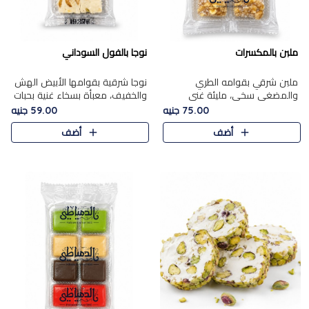
ملبن بالمكسرات
نوجا بالفول السوداني
ملبن شرقي بقوامه الطري
نوجا شرقية بقوامها الأبيض الهش
والمضغي سخي، مليئة غني
والخفيف، معبأة بسخاء غنية بحبات
بتشكيلة فاخرة من المكسرات
الفول السوداني المحمص التي
75.00 جنيه
59.00 جنيه
مشكلة المختارة التي تقدم تضيف
يقدم تضيف قرمشة مميزة مرضية
أضف
أضف
قرمشة مميزة مرضية ونكهة
وتوازنًا رائعًا مع حلا..
مكسرات غنية ف..