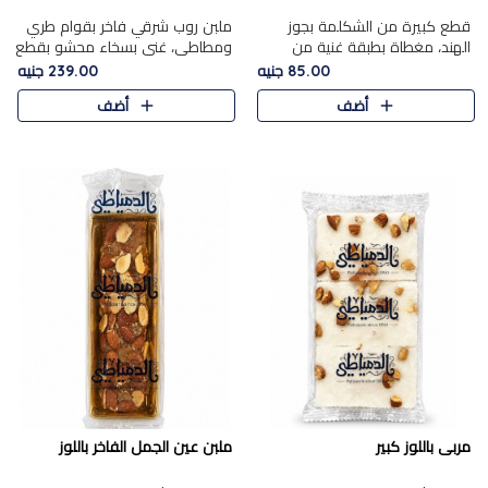
قطع كبيرة من الشكلمة بجوز
ملبن روب شرقي فاخر بقوام طري
الهند، مغطاة بطبقة غنية من
ومطاطي، غني بسخاء محشو بقطع
الشوكولاتة الفاخرة لتجمع بين
عين الجمل والبندق المحمص التي
85.00 جنيه
239.00 جنيه
القوام الطري من الداخل مركز جوز
تضيف قرمشة مميزة مُرضية
أضف
أضف
الهند المطاطي والمذاق الغن..
ونكهة جوزية غنية في كل
قضمة...
مربى باللوز كبير
ملبن عين الجمل الفاخر باللوز