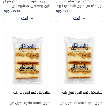
حلوى شرقية مصرية تقليدية مربي
ملبن روب شرقي مصري فاخر بقوام
لوز تُحضَّر من حلوى باسد جوز الهند
طري ومطاطي، محشوة غني
بقوام طري ومذاق غني، وتُزين
بسخاء بقطع عين الجمل واللوز
89.00 جنيه
239.00 جنيه
وتغطاه بقطع اللوز الفاخر التي
الفاخر التي تضيف قرمشة مميزة
أضف
أضف
تضيف لمسة مميزة م..
ومرضية ونكهة ناتي غنية في كل
قض..
ساندوتش قمر الدين فول كبير
ساندوتش قمر الدين لوز كبير
حلوى شرقية تقليدية تتكون من
حلوى شرقية فاخرة تتكون من