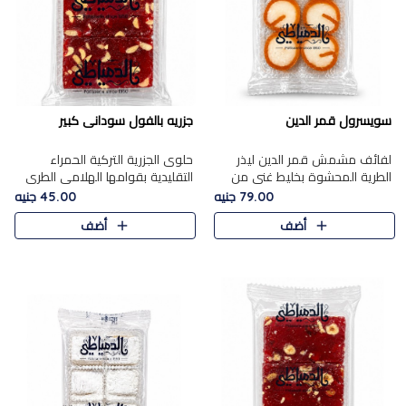
سويسرول قمر الدين
جزريه بالفول سودانى كبير
لفائف مشمش قمر الدين ليذر
حلوى الجزرية التركية الحمراء
الطرية المحشوة بخليط غني من
التقليدية بقوامها الهلامي الطري
جوز الهند الأبيض والمكسرات
ولونها الأحمر المميز، محشوة
79.00 جنيه
45.00 جنيه
الفاخرة، يقدم المذاق الحلو
بسخاء بالفول السوداني المحمص
أضف
أضف
الطبيعي لقمر الدين و تجمع بين
لتمنحك توازنًا رائعًا ..
حل..