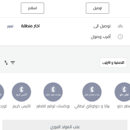
توصيل
استلام
توصيل الى
اختر منطقة
تغيير
أقرب وصول
التصفية و الترتيب
طير حلو
بيتزا و حواوشي ايطالي
بوكسات توفير الفطير
الآيس كريم
تورت
علب المولد النبوي