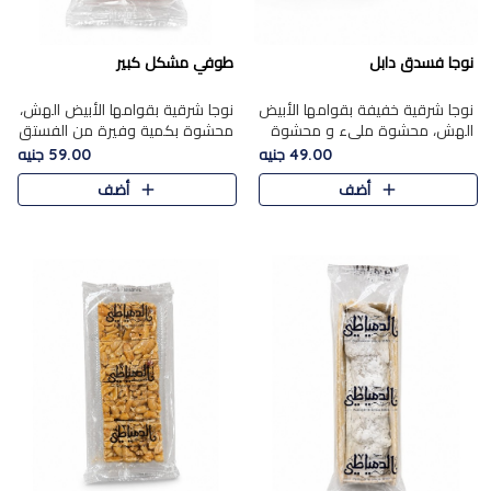
نوجا فسدق دابل
طوفي مشكل كبير
نوجا شرقية خفيفة بقوامها الأبيض
نوجا شرقية بقوامها الأبيض الهش،
الهش، محشوة مليء و محشوة
محشوة بكمية وفيرة من الفستق
بـكمية وفيرة من الفستق الفاخر
الفاخر لتمنحك نكهة غنية وقرمشة
49.00 جنيه
59.00 جنيه
لتمنحك نكهة مكسرات غنية
مميزة في كل قطعة، لتجربة تجمع
أضف
أضف
وقرمشة مميزة في كل قطعة و
بين الفخامة والمذاق..
قضم..