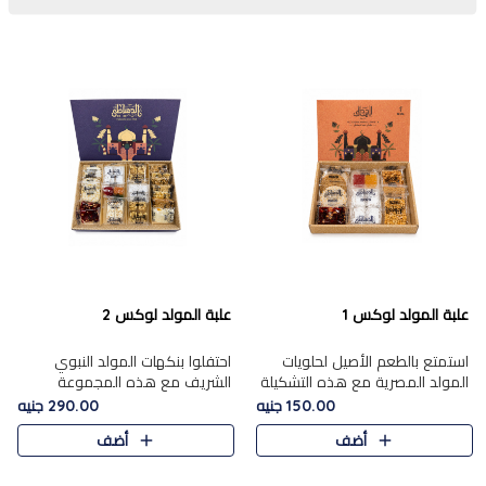
علبة المولد لوكس 1
علبة المولد لوكس 2
استمتع بالطعم الأصيل لحلويات
احتفلوا بنكهات المولد النبوي
المولد المصرية مع هذه التشكيلة
الشريف مع هذه المجموعة
المختارة بعناية من 9 قطع. تتضمن
الفاخرة المكونة من 19 قطعة،
150.00 جنيه
290.00 جنيه
التشكيلة جوزرية مع فول،ملبان
والتي تم اختيارها بعناية فائقة لتُبرز
أضف
أضف
سادة، ملبان
تشكيلة واسعة من الحلويات
التقليدية المفضلة. تشمل
المجموعة .....