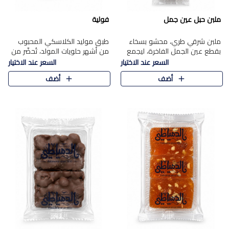
ملبن حبل عين جمل
فولية
ملبن شرقي طري، محشو بسخاء
طبق موليد الكلاسكي المحبوب
بقطع عين الجمل الفاخرة، ليجمع
من أشهر حلويات المولد، تُحضّر من
بين القوام الناعم وقرمشة الجوز
فول سوداني محمص بعناية
السعر عند الاختيار
السعر عند الاختيار
في مذاق شرقي أصيل.
ومغلف بطبقة رقيقة من السكر
أضف
أضف
المكرمل، لتمنحك قرمشة أصيلة
وم..