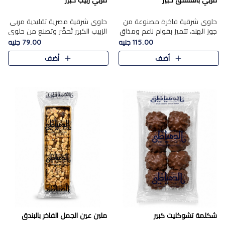
مربي بالفستق كبير
مربي زبيب كبير
حلوى شرقية فاخرة مصنوعة من
حلوى شرقية مصرية تقليدية مربى
جوز الهند، تتميز بقوام ناعم ومذاق
الزبيب الكبير تُحضَّر وتصنع من حلوي
غني، وتزين بقطع من الفستق
جوز الهند باسد بقوام طري ومذاق
115.00 جنيه
79.00 جنيه
الفاخر التي تضيف عليها قرمشة
غني، وتُزين وتغطا بحبات الزبيب
أضف
أضف
خفيفة.
الذهبي التي ..
شكلمة تشوكليت كبير
ملبن عين الجمل الفاخر بالبندق