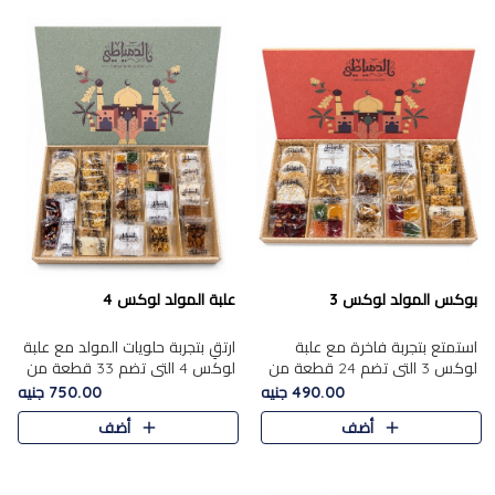
بوكس المولد لوكس 3
علبة المولد لوكس 4
استمتع بتجربة فاخرة مع علبة
ارتقِ بتجربة حلويات المولد مع علبة
لوكس 3 التي تضم 24 قطعة من
لوكس 4 التي تضم 33 قطعة من
أشهر حلويات المولد الشرقية
تشكيلة فاخرة ومتنوعة من أشهر
490.00 جنيه
750.00 جنيه
المختارة بعناية. تحتوي التشكيلة
الأصناف الشرقية. تحتوي العلبة على
أضف
أضف
على الجزرية بالفول، والملب..
الجزرية بالفول،..