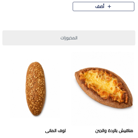
قرمشة مميزة ونكهة غنية في كل
أضف
قطعة. تجمع بين المذاق..
المخبوزات
مناقيش بالردة والجبن
لوف المانى