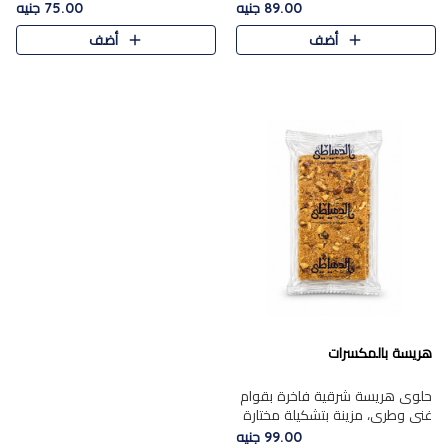
featuring a soft, creamy
creamy texture paired with a
89.00 جنيه
75.00 جنيه
texture and the distinctive
rich layer of premium
أضف
أضف
flavor of roasted hazelnuts.
chocolate and the distinctive
Smoo..
flav..
هريسة بالمكسرات
حلوى هريسة شرقية فاخرة بقوام
غني وطري، مزينة بتشكيلة مختارة
من المكسرات الفاخرة التي تضيف
99.00 جنيه