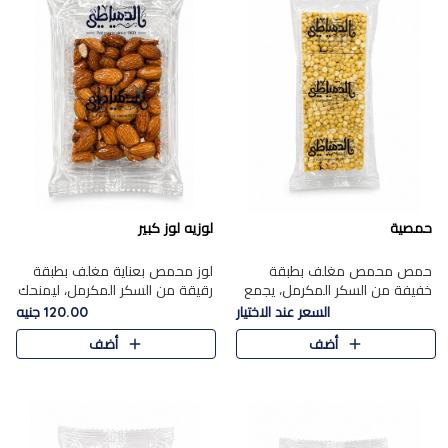
حمصية
لوزيه لوز كبير
حمص محمص مغلف بطبقة
لوز محمص بعناية مغلف بطبقة
خفيفة من السكر المكرمل، يجمع
رقيقة من السكر المكرمل، ليمنحك
بين القرمشة المميزة والطعم
قرمشة راقية ونكهة غنية تبرز
السعر عند الاختيار
120.00 جنيه
الشرقي الأصيل في واحدة من أشهر
فخامة اللوز في كل قطعة.
أضف
أضف
حلويات الموسم.