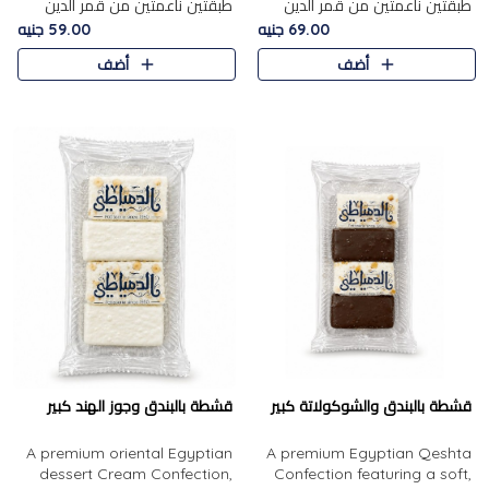
طبقتين ناعمتين من قمر الدين
طبقتين ناعمتين من قمر الدين
الفاخر، تتوسطهما حشوة غنية من
الفاخر، تتوسطهما حشوة غنية من
69.00 جنيه
59.00 جنيه
الفول السوداني المحمص، لتجمع
اللوز المحمص لتمنح مزيجًا متوازنًا
أضف
أضف
بين حلاوة المشمش الطبيعية..
من النعومة والقرمشة. ..
قشطة بالبندق والشوكولاتة كبير
قشطة بالبندق وجوز الهند كبير
A premium oriental Egyptian
A premium Egyptian Qeshta
dessert Cream Confection,
Confection featuring a soft,