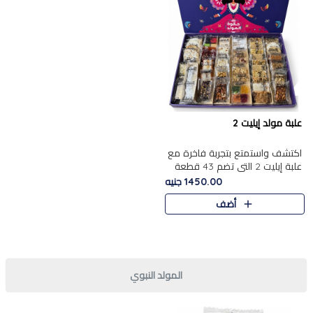
علبة مولد إيليت 2
اكتشف واستمتع بتجربة فاخرة مع
علبة إيليت 2 التي تضم 43 قطعة
تشكيلة من أرقى حلويات المولد
1450.00 جنيه
الشرقية المصرية الأصيلة ,معروضة
أضف
بشكل جميل في علبة أ..
المولد النبوي