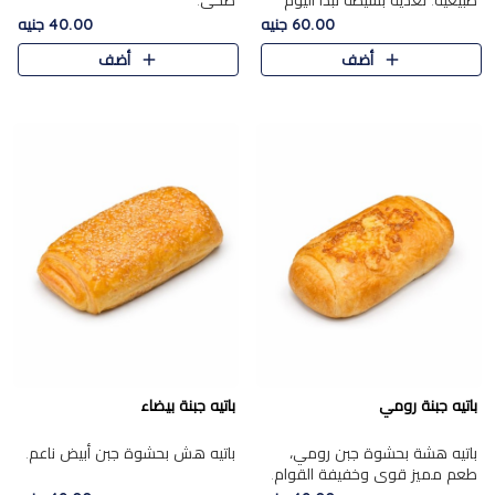
طبيعية. تغذية بسيطة تبدأ اليوم
صحي.
بشكل صحيح.
60.00 جنيه
40.00 جنيه
أضف
أضف
باتيه جبنة رومي
باتيه جبنة بيضاء
باتيه هشة بحشوة جبن رومي،
باتيه هش بحشوة جبن أبيض ناعم.
طعم مميز قوي وخفيفة القوام.