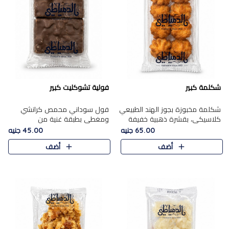
شكلمة كبير
فولية تشوكليت كبير
شكلمة مخبوزة بجوز الهند الطبيعي
فول سوداني محمص كرانشي
كلاسيكي، بقشرة ذهبية خفيفة
ومغطى بطبقة غنية من
وقلب طري رطب يذوب في الفم،
الشوكولاتة، يجمع بين طعم
65.00 جنيه
45.00 جنيه
تمنحك المذاق الشرقي الحلو الأصيل
القرمشة الأصيلة الكلاسكيكية
أضف
أضف
التقليدي في كل لقمة.
التقليدية للفول السوداني وحلاوة
الشوكولاتة ا..