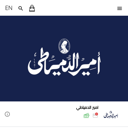
EN
امير الدمياطي