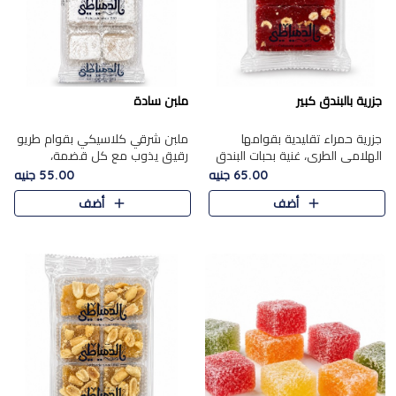
جزرية بالبندق كبير
ملبن سادة
جزرية حمراء تقليدية بقوامها
ملبن شرقي كلاسيكي بقوام طريو
الهلامي الطري، غنية بحبات البندق
رقيق يذوب مع كل قضمة،
الفاخرة التي تضيف قرمشة راقية
مغطى بطبقة ناعمة من السكر
65.00 جنيه
55.00 جنيه
إلى قوامها الناعم، لتقدم مزيجًا
البودرة ليقدم المذاق الأصيل الذي
أضف
أضف
متوازنًا من النكه..
ارتبط بحلويات المولد التقليدي..