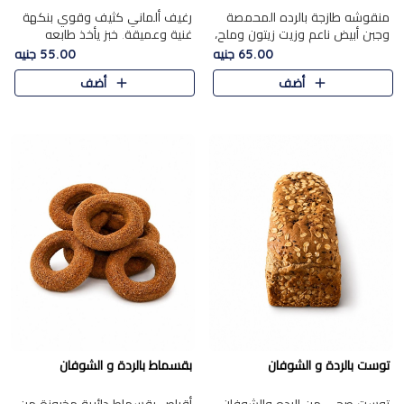
منقوشه طازجة بالرده المحمصة
رغيف ألماني كثيف وقوي بنكهة
وجبن أبيض ناعم وزيت زيتون وملح،
غنية وعميقة. خبز يأخذ طابعه
مباشرة من الفرن.الرده مع نعومة
بجدية.
65.00 جنيه
55.00 جنيه
الجبن فوق عجينة طازجة.
أضف
أضف
توست بالردة و الشوفان
بقسماط بالردة و الشوفان