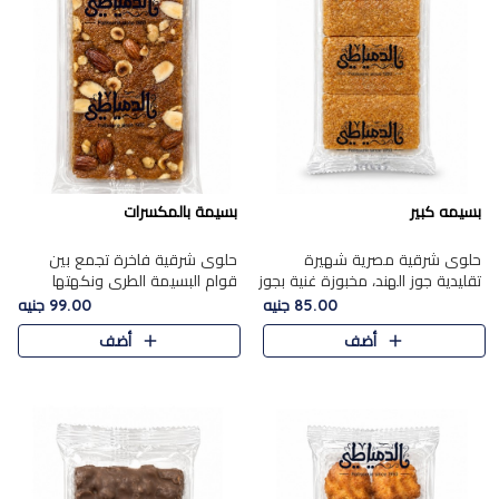
بسيمه كبير
بسيمة بالمكسرات
حلوى شرقية مصرية شهيرة
حلوى شرقية فاخرة تجمع بين
تقليدية جوز الهند، مخبوزة غنية بجوز
قوام البسيمة الطري ونكهتها
الهند، بلمسه ذهبية وتتميز بقوامها
الغنية، مزينة بتشكيلة مختارة من
85.00 جنيه
99.00 جنيه
المرمل وطعمها اللذيذ الذي يشبه
اللوز والبندق والمكسرات الفاخرة.
أضف
أضف
البسبوسة. تُخبز..
مزيج متوازن من القوام ..