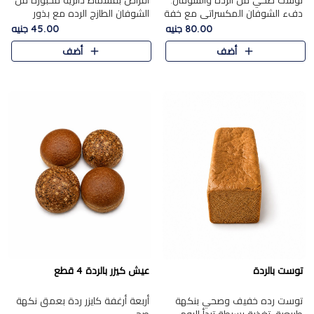
توست صحي من الرده والشوفان.
أقراص بقسماط دائرية مخبوزة من
دفء الشوفان المكسراتي مع خفة
الشوفان الطازج الرده مع بذور
الرده في كل شريحة.
مختارة. قرمشة الحبوب والبذور،
80.00 جنيه
45.00 جنيه
بداية صحية لكل صباح.
أضف
أضف
توست بالردة
عيش كيزر بالردة 4 قطع
توست رده خفيف وصحي بنكهة
أربعة أرغفة كايزر ردة بعمق نكهة