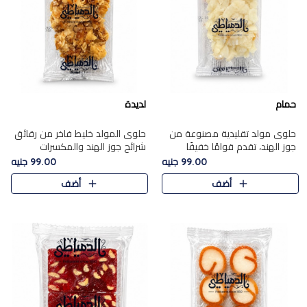
حمام
لديدة
حلوى مولد تقليدية مصنوعة من
حلوى المولد خليط فاخر من رقائق
جوز الهند، تقدم قوامًا خفيفًا
شرائح جوز الهند والمكسرات
ونكهة شرقية أصيلة تجسد روح
المحمصة، متماسك بشراب حلاوة
99.00 جنيه
99.00 جنيه
الـموسم الأعياد.
الكراميل الخفيفة ليمنحك قرمشة
أضف
أضف
غنية ومذاقًا شرقيًا أصيلً..