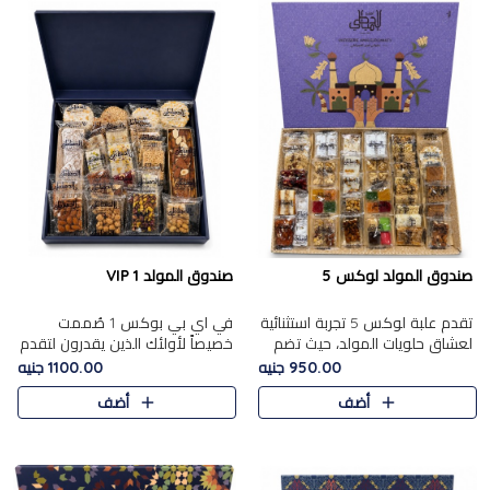
صندوق المولد لوكس 5
صندوق المولد VIP 1
تقدم علبة لوكس 5 تجربة استثنائية
في اي بي بوكس 1 صُممت
لعشاق حلويات المولد، حيث تضم
خصيصاً لأولئك الذين يقدرون لتقدم
42 قطعة من تشكيلة فاخرة تجمع
تجربة استثنائية بوكس تجمع بين
950.00 جنيه
1100.00 جنيه
بين أشهر الأصناف التقليدية وأصناف
أفخر حلويات المولد المصري مع
أضف
أضف
مميزة مختارة بع..
تشكيلة مختارة من الأصناف ..