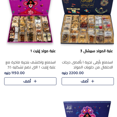
علبة المولد سبيشال 3
علبة مولد إيليت 1
استمتع بأرقى تجربة ا بأقصى درجات
استمتع واكتشف بتجربة فاخرة مع
الاحتفال من حلويات المولد
علبة إيليت 1 التي تضم تشكليه 35
المصريه الأصيلة مع هذه الفخامة
قطعة من أرقى حلويات المولد
2200.00 جنيه
1150.00 جنيه
مع علبة سبيشال 3 التي تضم 56
المصري الأصيلة ,معروضة بشكل
أضف
أضف
قطعة من تشكيلة استثن..
جميل في علبة أنيقة ، في..