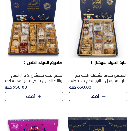
علبة المولد سبيشال 1
صندوق المولد الخاص 2
استمتع بتجربة تشكيلة راقية مع
تجمع علبة سبيشال 2 بين التنوع
علبة سبيشال 1 التي تضم 28 قطعة
والأصالة في تشكيلة من 36 قطعة
من تشكيلة مختارة بعناية من أفخر
تضم أشهر حلويات المولد الشرقية.
650.00 جنيه
950.00 جنيه
حلويات المولد المصرية الأصلية
تحتوي العلبة على الجزرية بالفول،
أضف
أضف
الشرقية. تحتوي ال..
والجزرية بالبن..