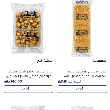
سمسمية
بندقية كبير
حبات سمسم محمصة بعناية
بندق محمص فاخر بلطف مغلف
تتماسك بطبقة رقيقة من السكر
بطبقة رقيقة من السكر المكرمل،
المكرمل، لتقدم طعم السمسم
يجمع بين النكهة الغنية ناتي
السعر عند الاختيار
140.00 جنيه
المميز وقرمشتة التي ارتبطت ببهجة
والقرمشة الراقية المرضية في
أضف
أضف
المولد عبر الأجيال.
حلوى شرقية أنيقه بطابع مميز.