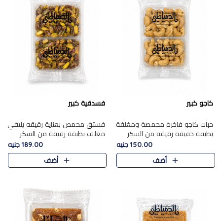
كاجو كبير
فسدقية كبير
حبات كاجو فاخرة محمصة ومغلفة
فستق محمص بعناية رقيقه يلتقي
بطبقة خفيفة رقيقه من السكر
مغلف بطبقة رقيقة من السكر
المكرمل، تجمع بين توازن النعومة
المكرمل، ليقدم مذاقًا فاخرًا حلوي
150.00 جنيه
189.00 جنيه
زبدية غنية فاخرة والقرمشة
شرقية فاخرة ونكهة غنية ناتي تميز
أضف
أضف
المرضية في حلوى شرقية بطاب..
كل قطعة و قوام هش