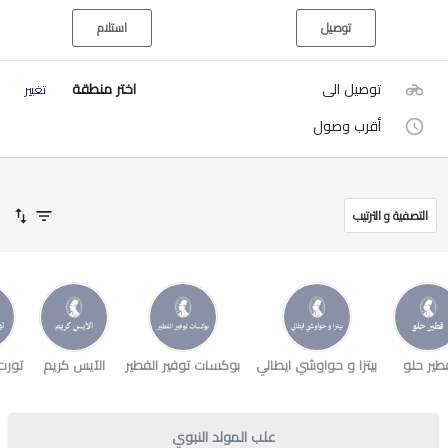
توصيل
استلام
توصيل الى
اختر منطقة
تغيير
أقرب وصول
التصفية و الترتيب
طير حلو
بيتزا و حواوشي ايطالي
بوكسات توفير الفطير
الآيس كريم
تورت
علب المولد النبوي