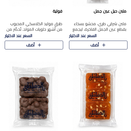
ملبن حبل عين جمل
فولية
ملبن شرقي طري، محشو بسخاء
طبق موليد الكلاسكي المحبوب
بقطع عين الجمل الفاخرة، ليجمع
من أشهر حلويات المولد، تُحضّر من
بين القوام الناعم وقرمشة الجوز
فول سوداني محمص بعناية
السعر عند الاختيار
السعر عند الاختيار
في مذاق شرقي أصيل.
ومغلف بطبقة رقيقة من السكر
أضف
أضف
المكرمل، لتمنحك قرمشة أصيلة
وم..