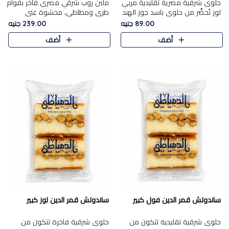
حلوى شرقية مصرية تقليدية مربي
ملبن روب شرقي مصري فاخر بقوام
لوز تُحضَّر من حلوى باسد جوز الهند
طري ومطاطي، محشوة غني
بقوام طري ومذاق غني، وتُزين
بسخاء بقطع عين الجمل واللوز
89.00 جنيه
239.00 جنيه
وتغطاه بقطع اللوز الفاخر التي
الفاخر التي تضيف قرمشة مميزة
أضف
أضف
تضيف لمسة مميزة م..
ومرضية ونكهة ناتي غنية في كل
قض..
ساندوتش قمر الدين فول كبير
ساندوتش قمر الدين لوز كبير
حلوى شرقية تقليدية تتكون من
حلوى شرقية فاخرة تتكون من