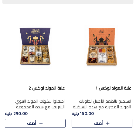
علبة المولد لوكس 1
علبة المولد لوكس 2
استمتع بالطعم الأصيل لحلويات
احتفلوا بنكهات المولد النبوي
المولد المصرية مع هذه التشكيلة
الشريف مع هذه المجموعة
المختارة بعناية من 9 قطع. تتضمن
الفاخرة المكونة من 19 قطعة،
150.00 جنيه
290.00 جنيه
التشكيلة جوزرية مع فول،ملبان
والتي تم اختيارها بعناية فائقة لتُبرز
أضف
أضف
سادة، ملبان
تشكيلة واسعة من الحلويات
التقليدية المفضلة. تشمل
المجموعة .....