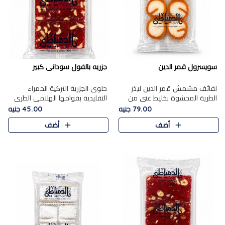
سويسرول قمر الدين
جزريه بالفول سودانى كبير
لفائف مشمش قمر الدين ليذر
حلوى الجزرية التركية الحمراء
الطرية المحشوة بخليط غني من
التقليدية بقوامها الهلامي الطري
جوز الهند الأبيض والمكسرات
ولونها الأحمر المميز، محشوة
79.00 جنيه
45.00 جنيه
الفاخرة، يقدم المذاق الحلو
بسخاء بالفول السوداني المحمص
أضف
أضف
الطبيعي لقمر الدين و تجمع بين
لتمنحك توازنًا رائعًا ..
حل..