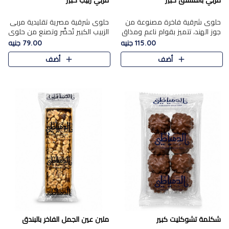
مربي بالفستق كبير
مربي زبيب كبير
حلوى شرقية فاخرة مصنوعة من
حلوى شرقية مصرية تقليدية مربى
جوز الهند، تتميز بقوام ناعم ومذاق
الزبيب الكبير تُحضَّر وتصنع من حلوي
غني، وتزين بقطع من الفستق
جوز الهند باسد بقوام طري ومذاق
115.00 جنيه
79.00 جنيه
الفاخر التي تضيف عليها قرمشة
غني، وتُزين وتغطا بحبات الزبيب
أضف
أضف
خفيفة.
الذهبي التي ..
شكلمة تشوكليت كبير
ملبن عين الجمل الفاخر بالبندق