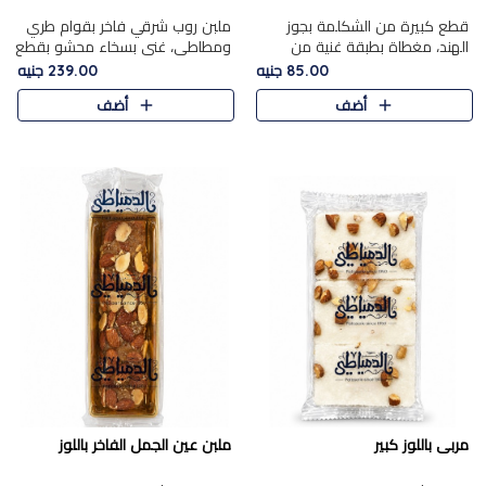
قطع كبيرة من الشكلمة بجوز
ملبن روب شرقي فاخر بقوام طري
الهند، مغطاة بطبقة غنية من
ومطاطي، غني بسخاء محشو بقطع
الشوكولاتة الفاخرة لتجمع بين
عين الجمل والبندق المحمص التي
85.00 جنيه
239.00 جنيه
القوام الطري من الداخل مركز جوز
تضيف قرمشة مميزة مُرضية
أضف
أضف
الهند المطاطي والمذاق الغن..
ونكهة جوزية غنية في كل
قضمة...
مربى باللوز كبير
ملبن عين الجمل الفاخر باللوز