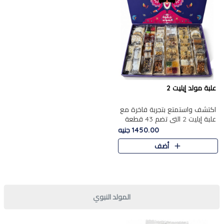
علبة مولد إيليت 2
اكتشف واستمتع بتجربة فاخرة مع
علبة إيليت 2 التي تضم 43 قطعة
تشكيلة من أرقى حلويات المولد
1450.00 جنيه
الشرقية المصرية الأصيلة ,معروضة
أضف
بشكل جميل في علبة أ..
المولد النبوي