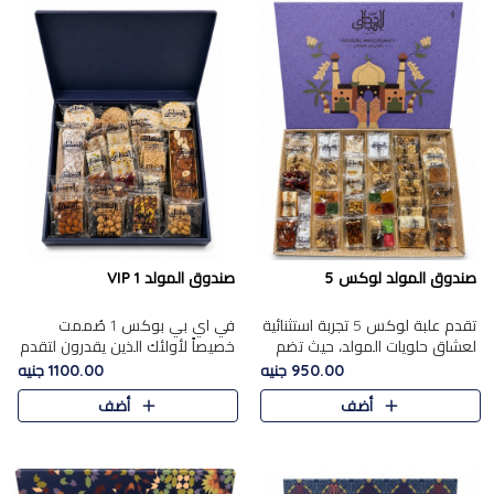
صندوق المولد لوكس 5
صندوق المولد VIP 1
تقدم علبة لوكس 5 تجربة استثنائية
في اي بي بوكس 1 صُممت
لعشاق حلويات المولد، حيث تضم
خصيصاً لأولئك الذين يقدرون لتقدم
42 قطعة من تشكيلة فاخرة تجمع
تجربة استثنائية بوكس تجمع بين
950.00 جنيه
1100.00 جنيه
بين أشهر الأصناف التقليدية وأصناف
أفخر حلويات المولد المصري مع
أضف
أضف
مميزة مختارة بع..
تشكيلة مختارة من الأصناف ..