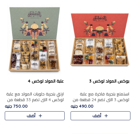
بوكس المولد لوكس 3
علبة المولد لوكس 4
استمتع بتجربة فاخرة مع علبة
ارتقِ بتجربة حلويات المولد مع علبة
لوكس 3 التي تضم 24 قطعة من
لوكس 4 التي تضم 33 قطعة من
أشهر حلويات المولد الشرقية
تشكيلة فاخرة ومتنوعة من أشهر
490.00 جنيه
750.00 جنيه
المختارة بعناية. تحتوي التشكيلة
الأصناف الشرقية. تحتوي العلبة على
أضف
أضف
على الجزرية بالفول، والملب..
الجزرية بالفول،..