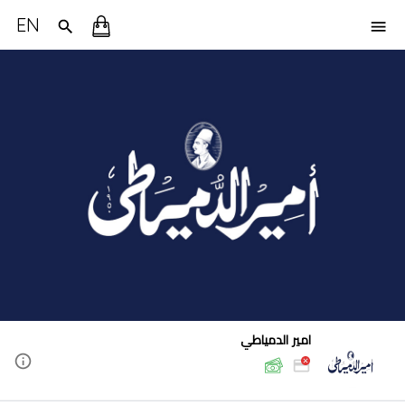
EN
امير الدمياطي