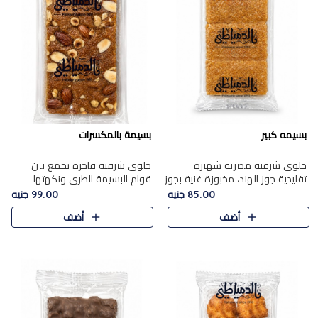
بسيمه كبير
بسيمة بالمكسرات
حلوى شرقية مصرية شهيرة
حلوى شرقية فاخرة تجمع بين
تقليدية جوز الهند، مخبوزة غنية بجوز
قوام البسيمة الطري ونكهتها
الهند، بلمسه ذهبية وتتميز بقوامها
الغنية، مزينة بتشكيلة مختارة من
85.00 جنيه
99.00 جنيه
المرمل وطعمها اللذيذ الذي يشبه
اللوز والبندق والمكسرات الفاخرة.
أضف
أضف
البسبوسة. تُخبز..
مزيج متوازن من القوام ..