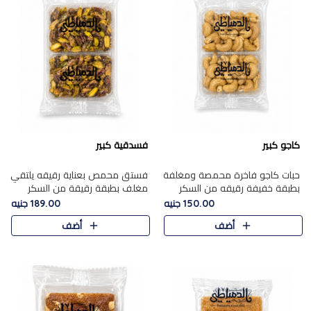
كاجو كبير
فسدقية كبير
حبات كاجو فاخرة محمصة ومغلفة
فستق محمص بعناية رقيقه يلتقي
بطبقة خفيفة رقيقه من السكر
مغلف بطبقة رقيقة من السكر
المكرمل، تجمع بين توازن النعومة
المكرمل، ليقدم مذاقًا فاخرًا حلوي
150.00 جنيه
189.00 جنيه
زبدية غنية فاخرة والقرمشة
شرقية فاخرة ونكهة غنية ناتي تميز
أضف
أضف
المرضية في حلوى شرقية بطاب..
كل قطعة و قوام هش