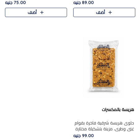
featuring a soft, creamy
creamy texture paired with a
89.00 جنيه
75.00 جنيه
texture and the distinctive
rich layer of premium
أضف
أضف
flavor of roasted hazelnuts.
chocolate and the distinctive
Smoo..
flav..
هريسة بالمكسرات
حلوى هريسة شرقية فاخرة بقوام
غني وطري، مزينة بتشكيلة مختارة
من المكسرات الفاخرة التي تضيف
99.00 جنيه