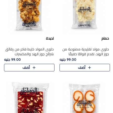
حمام
لديدة
حلوى مولد تقليدية مصنوعة من
حلوى المولد خليط فاخر من رقائق
جوز الهند، تقدم قوامًا خفيفًا
شرائح جوز الهند والمكسرات
ونكهة شرقية أصيلة تجسد روح
المحمصة، متماسك بشراب حلاوة
99.00 جنيه
99.00 جنيه
الـموسم الأعياد.
الكراميل الخفيفة ليمنحك قرمشة
أضف
أضف
غنية ومذاقًا شرقيًا أصيلً..