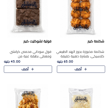
شكلمة كبير
فولية تشوكليت كبير
شكلمة مخبوزة بجوز الهند الطبيعي
فول سوداني محمص كرانشي
كلاسيكي، بقشرة ذهبية خفيفة
ومغطى بطبقة غنية من
وقلب طري رطب يذوب في الفم،
الشوكولاتة، يجمع بين طعم
65.00 جنيه
45.00 جنيه
تمنحك المذاق الشرقي الحلو الأصيل
القرمشة الأصيلة الكلاسكيكية
أضف
أضف
التقليدي في كل لقمة.
التقليدية للفول السوداني وحلاوة
الشوكولاتة ا..