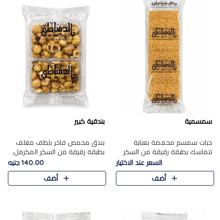
سمسمية
بندقية كبير
حبات سمسم محمصة بعناية
بندق محمص فاخر بلطف مغلف
تتماسك بطبقة رقيقة من السكر
بطبقة رقيقة من السكر المكرمل،
المكرمل، لتقدم طعم السمسم
يجمع بين النكهة الغنية ناتي
السعر عند الاختيار
140.00 جنيه
المميز وقرمشتة التي ارتبطت ببهجة
والقرمشة الراقية المرضية في
أضف
أضف
المولد عبر الأجيال.
حلوى شرقية أنيقه بطابع مميز.