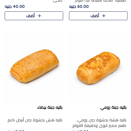
طبيعية. تغذية بسيطة تبدأ اليوم
صحي.
بشكل صحيح.
60.00 جنيه
40.00 جنيه
أضف
أضف
باتيه جبنة رومي
باتيه جبنة بيضاء
باتيه هشة بحشوة جبن رومي،
باتيه هش بحشوة جبن أبيض ناعم.
طعم مميز قوي وخفيفة القوام.