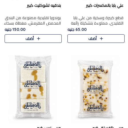
علي بابا بالمكسرات كبير
بندقيه تشوكليت كبير
قطع كبيرة وسخية من علي بابا
بوندويا تقليدية مصنوعة من البندق
التقليدي، مملوءة بتشكيلة رائعة
المحمص المقرمش، مغطاة بسخاء
من المكسرات المحمصة المحمرة.
بشوكولاتة فاخرة غنية لتحقيق
65.00 جنيه
150.00 جنيه
التوازن المثالي بين قوام القرمشة
أضف
أضف
ونكهة الشوكولاتة ا..