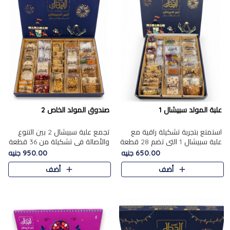
علبة المولد سبيشال 1
صندوق المولد الخاص 2
استمتع بتجربة تشكيلة راقية مع
تجمع علبة سبيشال 2 بين التنوع
علبة سبيشال 1 التي تضم 28 قطعة
والأصالة في تشكيلة من 36 قطعة
من تشكيلة مختارة بعناية من أفخر
تضم أشهر حلويات المولد الشرقية.
650.00 جنيه
950.00 جنيه
حلويات المولد المصرية الأصلية
تحتوي العلبة على الجزرية بالفول،
أضف
أضف
الشرقية. تحتوي ال..
والجزرية بالبن..