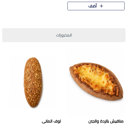
قرمشة مميزة ونكهة غنية في كل
أضف
قطعة. تجمع بين المذاق..
المخبوزات
مناقيش بالردة والجبن
لوف المانى