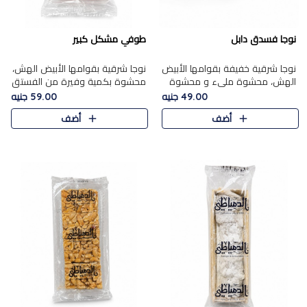
نوجا فسدق دابل
طوفي مشكل كبير
نوجا شرقية خفيفة بقوامها الأبيض
نوجا شرقية بقوامها الأبيض الهش،
الهش، محشوة مليء و محشوة
محشوة بكمية وفيرة من الفستق
بـكمية وفيرة من الفستق الفاخر
الفاخر لتمنحك نكهة غنية وقرمشة
49.00 جنيه
59.00 جنيه
لتمنحك نكهة مكسرات غنية
مميزة في كل قطعة، لتجربة تجمع
أضف
أضف
وقرمشة مميزة في كل قطعة و
بين الفخامة والمذاق..
قضم..