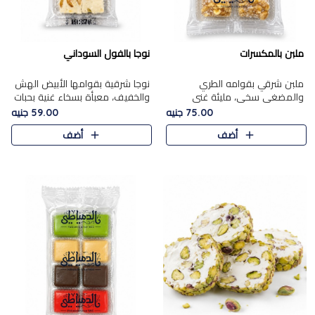
ملبن بالمكسرات
نوجا بالفول السوداني
ملبن شرقي بقوامه الطري
نوجا شرقية بقوامها الأبيض الهش
والمضغي سخي، مليئة غني
والخفيف، معبأة بسخاء غنية بحبات
بتشكيلة فاخرة من المكسرات
الفول السوداني المحمص التي
75.00 جنيه
59.00 جنيه
مشكلة المختارة التي تقدم تضيف
يقدم تضيف قرمشة مميزة مرضية
أضف
أضف
قرمشة مميزة مرضية ونكهة
وتوازنًا رائعًا مع حلا..
مكسرات غنية ف..