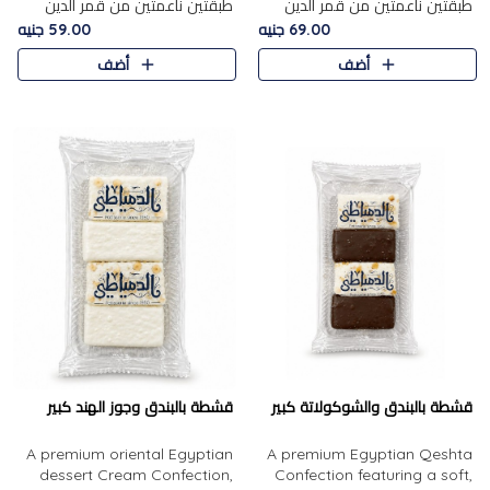
طبقتين ناعمتين من قمر الدين
طبقتين ناعمتين من قمر الدين
الفاخر، تتوسطهما حشوة غنية من
الفاخر، تتوسطهما حشوة غنية من
69.00 جنيه
59.00 جنيه
الفول السوداني المحمص، لتجمع
اللوز المحمص لتمنح مزيجًا متوازنًا
أضف
أضف
بين حلاوة المشمش الطبيعية..
من النعومة والقرمشة. ..
قشطة بالبندق والشوكولاتة كبير
قشطة بالبندق وجوز الهند كبير
A premium oriental Egyptian
A premium Egyptian Qeshta
dessert Cream Confection,
Confection featuring a soft,