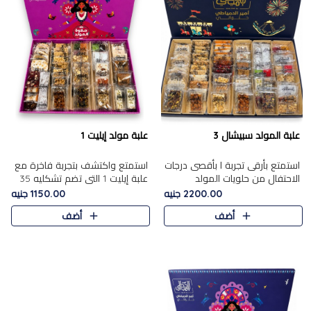
علبة المولد سبيشال 3
علبة مولد إيليت 1
استمتع بأرقى تجربة ا بأقصى درجات
استمتع واكتشف بتجربة فاخرة مع
الاحتفال من حلويات المولد
علبة إيليت 1 التي تضم تشكليه 35
المصريه الأصيلة مع هذه الفخامة
قطعة من أرقى حلويات المولد
2200.00 جنيه
1150.00 جنيه
مع علبة سبيشال 3 التي تضم 56
المصري الأصيلة ,معروضة بشكل
أضف
أضف
قطعة من تشكيلة استثن..
جميل في علبة أنيقة ، في..