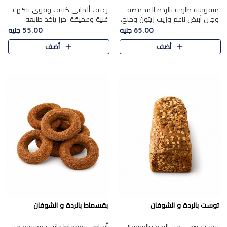
منقوشه طازجة بالرده المحمصة
رغيف ألماني كثيف وقوي بنكهة
وجبن أبيض ناعم وزيت زيتون وملح،
غنية وعميقة. خبز يأخذ طابعه
مباشرة من الفرن.الرده مع نعومة
بجدية.
65.00 جنيه
55.00 جنيه
الجبن فوق عجينة طازجة.
أضف
أضف
توست بالردة و الشوفان
بقسماط بالردة و الشوفان