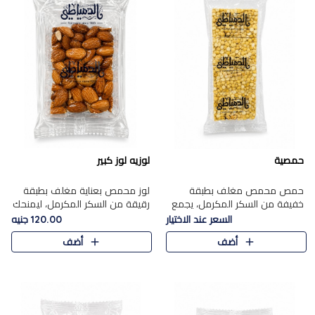
حمصية
لوزيه لوز كبير
حمص محمص مغلف بطبقة
لوز محمص بعناية مغلف بطبقة
خفيفة من السكر المكرمل، يجمع
رقيقة من السكر المكرمل، ليمنحك
بين القرمشة المميزة والطعم
قرمشة راقية ونكهة غنية تبرز
السعر عند الاختيار
120.00 جنيه
الشرقي الأصيل في واحدة من أشهر
فخامة اللوز في كل قطعة.
أضف
أضف
حلويات الموسم.