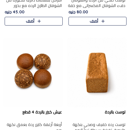
توست صحي من الرده والشوفان.
أقراص بقسماط دائرية مخبوزة من
دفء الشوفان المكسراتي مع خفة
الشوفان الطازج الرده مع بذور
الرده في كل شريحة.
مختارة. قرمشة الحبوب والبذور،
80.00 جنيه
45.00 جنيه
بداية صحية لكل صباح.
أضف
أضف
توست بالردة
عيش كيزر بالردة 4 قطع
توست رده خفيف وصحي بنكهة
أربعة أرغفة كايزر ردة بعمق نكهة