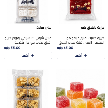
جزرية بالبندق كبير
ملبن سادة
جزرية حمراء تقليدية بقوامها
ملبن شرقي كلاسيكي بقوام طريو
الهلامي الطري، غنية بحبات البندق
رقيق يذوب مع كل قضمة،
الفاخرة التي تضيف قرمشة راقية
مغطى بطبقة ناعمة من السكر
65.00 جنيه
55.00 جنيه
إلى قوامها الناعم، لتقدم مزيجًا
البودرة ليقدم المذاق الأصيل الذي
أضف
أضف
متوازنًا من النكه..
ارتبط بحلويات المولد التقليدي..