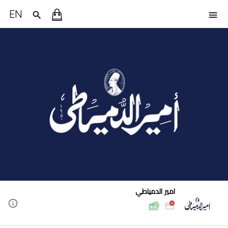
EN
امير الدمياطي