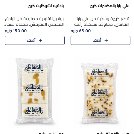
علي بابا بالمكسرات كبير
بندقيه تشوكليت كبير
قطع كبيرة وسخية من علي بابا
بوندويا تقليدية مصنوعة من البندق
التقليدي، مملوءة بتشكيلة رائعة
المحمص المقرمش، مغطاة بسخاء
من المكسرات المحمصة المحمرة.
بشوكولاتة فاخرة غنية لتحقيق
65.00 جنيه
150.00 جنيه
التوازن المثالي بين قوام القرمشة
أضف
أضف
ونكهة الشوكولاتة ا..