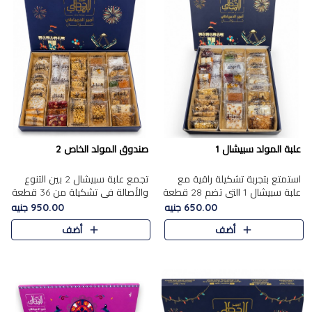
علبة المولد سبيشال 1
صندوق المولد الخاص 2
استمتع بتجربة تشكيلة راقية مع
تجمع علبة سبيشال 2 بين التنوع
علبة سبيشال 1 التي تضم 28 قطعة
والأصالة في تشكيلة من 36 قطعة
من تشكيلة مختارة بعناية من أفخر
تضم أشهر حلويات المولد الشرقية.
650.00 جنيه
950.00 جنيه
حلويات المولد المصرية الأصلية
تحتوي العلبة على الجزرية بالفول،
أضف
أضف
الشرقية. تحتوي ال..
والجزرية بالبن..