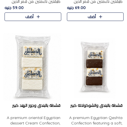
طبقتين ناعمتين من قمر الدين
طبقتين ناعمتين من قمر الدين
الفاخر، تتوسطهما حشوة غنية من
الفاخر، تتوسطهما حشوة غنية من
69.00 جنيه
59.00 جنيه
الفول السوداني المحمص، لتجمع
اللوز المحمص لتمنح مزيجًا متوازنًا
أضف
أضف
بين حلاوة المشمش الطبيعية..
من النعومة والقرمشة. ..
قشطة بالبندق والشوكولاتة كبير
قشطة بالبندق وجوز الهند كبير
A premium oriental Egyptian
A premium Egyptian Qeshta
dessert Cream Confection,
Confection featuring a soft,