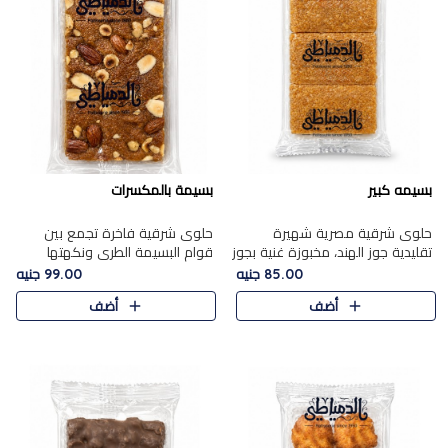
بسيمه كبير
بسيمة بالمكسرات
حلوى شرقية مصرية شهيرة
حلوى شرقية فاخرة تجمع بين
تقليدية جوز الهند، مخبوزة غنية بجوز
قوام البسيمة الطري ونكهتها
الهند، بلمسه ذهبية وتتميز بقوامها
الغنية، مزينة بتشكيلة مختارة من
85.00 جنيه
99.00 جنيه
المرمل وطعمها اللذيذ الذي يشبه
اللوز والبندق والمكسرات الفاخرة.
أضف
أضف
البسبوسة. تُخبز..
مزيج متوازن من القوام ..