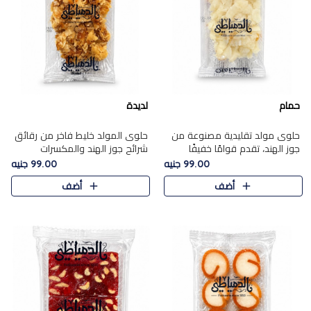
حمام
لديدة
حلوى مولد تقليدية مصنوعة من
حلوى المولد خليط فاخر من رقائق
جوز الهند، تقدم قوامًا خفيفًا
شرائح جوز الهند والمكسرات
ونكهة شرقية أصيلة تجسد روح
المحمصة، متماسك بشراب حلاوة
99.00 جنيه
99.00 جنيه
الـموسم الأعياد.
الكراميل الخفيفة ليمنحك قرمشة
أضف
أضف
غنية ومذاقًا شرقيًا أصيلً..