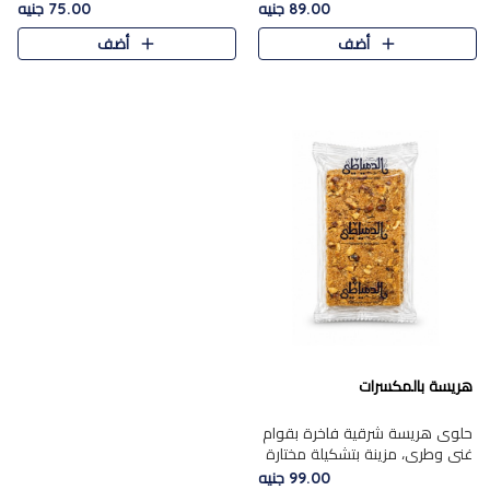
featuring a soft, creamy
creamy texture paired with a
89.00 جنيه
75.00 جنيه
texture and the distinctive
rich layer of premium
أضف
أضف
flavor of roasted hazelnuts.
chocolate and the distinctive
Smoo..
flav..
هريسة بالمكسرات
حلوى هريسة شرقية فاخرة بقوام
غني وطري، مزينة بتشكيلة مختارة
من المكسرات الفاخرة التي تضيف
99.00 جنيه