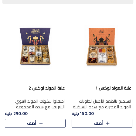
علبة المولد لوكس 1
علبة المولد لوكس 2
استمتع بالطعم الأصيل لحلويات
احتفلوا بنكهات المولد النبوي
المولد المصرية مع هذه التشكيلة
الشريف مع هذه المجموعة
المختارة بعناية من 9 قطع. تتضمن
الفاخرة المكونة من 19 قطعة،
150.00 جنيه
290.00 جنيه
التشكيلة جوزرية مع فول،ملبان
والتي تم اختيارها بعناية فائقة لتُبرز
أضف
أضف
سادة، ملبان
تشكيلة واسعة من الحلويات
التقليدية المفضلة. تشمل
المجموعة .....