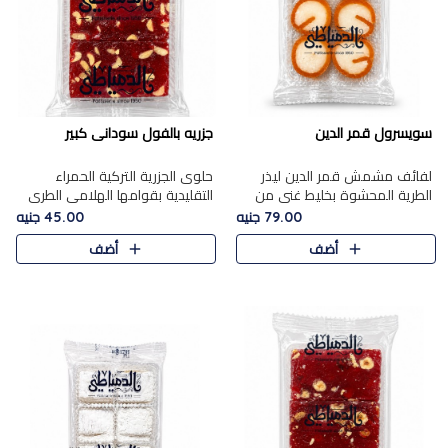
سويسرول قمر الدين
جزريه بالفول سودانى كبير
لفائف مشمش قمر الدين ليذر
حلوى الجزرية التركية الحمراء
الطرية المحشوة بخليط غني من
التقليدية بقوامها الهلامي الطري
جوز الهند الأبيض والمكسرات
ولونها الأحمر المميز، محشوة
79.00 جنيه
45.00 جنيه
الفاخرة، يقدم المذاق الحلو
بسخاء بالفول السوداني المحمص
أضف
أضف
الطبيعي لقمر الدين و تجمع بين
لتمنحك توازنًا رائعًا ..
حل..