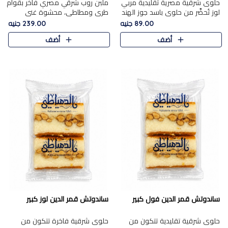
حلوى شرقية مصرية تقليدية مربي
ملبن روب شرقي مصري فاخر بقوام
لوز تُحضَّر من حلوى باسد جوز الهند
طري ومطاطي، محشوة غني
بقوام طري ومذاق غني، وتُزين
بسخاء بقطع عين الجمل واللوز
89.00 جنيه
239.00 جنيه
وتغطاه بقطع اللوز الفاخر التي
الفاخر التي تضيف قرمشة مميزة
أضف
أضف
تضيف لمسة مميزة م..
ومرضية ونكهة ناتي غنية في كل
قض..
ساندوتش قمر الدين فول كبير
ساندوتش قمر الدين لوز كبير
حلوى شرقية تقليدية تتكون من
حلوى شرقية فاخرة تتكون من