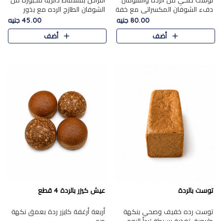
توست صحي من الرده والشوفان.
أقراص بقسماط دائرية مخبوزة من
دفء الشوفان المكسراتي مع خفة
الشوفان الطازج الرده مع بذور
الرده في كل شريحة.
مختارة. قرمشة الحبوب والبذور،
80.00 جنيه
45.00 جنيه
بداية صحية لكل صباح.
أضف
أضف
توست بالردة
عيش كيزر بالردة 4 قطع
توست رده خفيف وصحي بنكهة
أربعة أرغفة كايزر ردة بعمق نكهة