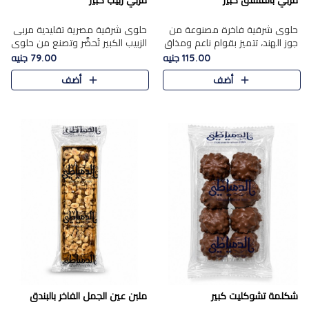
مربي بالفستق كبير
مربي زبيب كبير
حلوى شرقية فاخرة مصنوعة من
حلوى شرقية مصرية تقليدية مربى
جوز الهند، تتميز بقوام ناعم ومذاق
الزبيب الكبير تُحضَّر وتصنع من حلوي
غني، وتزين بقطع من الفستق
جوز الهند باسد بقوام طري ومذاق
115.00 جنيه
79.00 جنيه
الفاخر التي تضيف عليها قرمشة
غني، وتُزين وتغطا بحبات الزبيب
أضف
أضف
خفيفة.
الذهبي التي ..
شكلمة تشوكليت كبير
ملبن عين الجمل الفاخر بالبندق