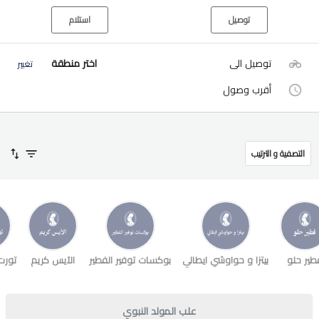
توصيل
استلام
توصيل الى
اختر منطقة
تغيير
أقرب وصول
التصفية و الترتيب
طير حلو
بيتزا و حواوشي ايطالي
بوكسات توفير الفطير
الآيس كريم
تورت
علب المولد النبوي