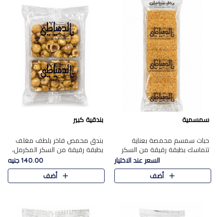
سمسمية
بندقية كبير
حبات سمسم محمصة بعناية
بندق محمص فاخر بلطف مغلف
تتماسك بطبقة رقيقة من السكر
بطبقة رقيقة من السكر المكرمل،
المكرمل، لتقدم طعم السمسم
يجمع بين النكهة الغنية ناتي
السعر عند الاختيار
140.00 جنيه
المميز وقرمشتة التي ارتبطت ببهجة
والقرمشة الراقية المرضية في
أضف
أضف
المولد عبر الأجيال.
حلوى شرقية أنيقه بطابع مميز.