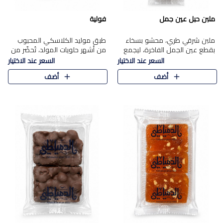
ملبن حبل عين جمل
فولية
ملبن شرقي طري، محشو بسخاء
طبق موليد الكلاسكي المحبوب
بقطع عين الجمل الفاخرة، ليجمع
من أشهر حلويات المولد، تُحضّر من
بين القوام الناعم وقرمشة الجوز
فول سوداني محمص بعناية
السعر عند الاختيار
السعر عند الاختيار
في مذاق شرقي أصيل.
ومغلف بطبقة رقيقة من السكر
أضف
أضف
المكرمل، لتمنحك قرمشة أصيلة
وم..