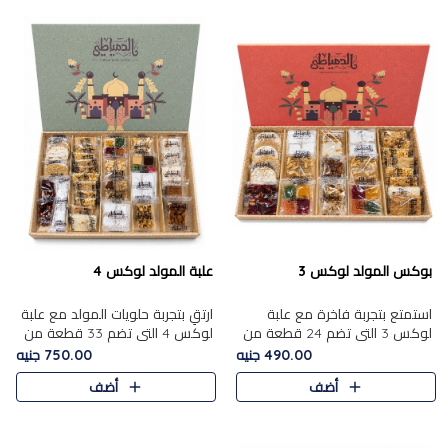
بوكس المولد لوكس 3
علبة المولد لوكس 4
استمتع بتجربة فاخرة مع علبة
ارتقِ بتجربة حلويات المولد مع علبة
لوكس 3 التي تضم 24 قطعة من
لوكس 4 التي تضم 33 قطعة من
أشهر حلويات المولد الشرقية
تشكيلة فاخرة ومتنوعة من أشهر
490.00 جنيه
750.00 جنيه
المختارة بعناية. تحتوي التشكيلة
الأصناف الشرقية. تحتوي العلبة على
أضف
أضف
على الجزرية بالفول، والملب..
الجزرية بالفول،..