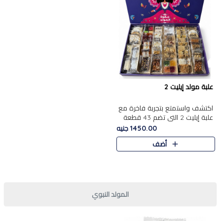
علبة مولد إيليت 2
اكتشف واستمتع بتجربة فاخرة مع
علبة إيليت 2 التي تضم 43 قطعة
تشكيلة من أرقى حلويات المولد
1450.00 جنيه
الشرقية المصرية الأصيلة ,معروضة
أضف
بشكل جميل في علبة أ..
المولد النبوي