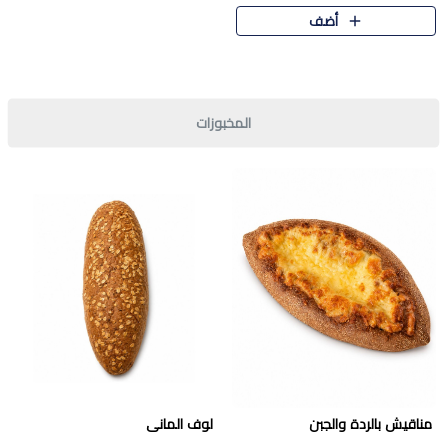
قرمشة مميزة ونكهة غنية في كل
أضف
قطعة. تجمع بين المذاق..
المخبوزات
مناقيش بالردة والجبن
لوف المانى