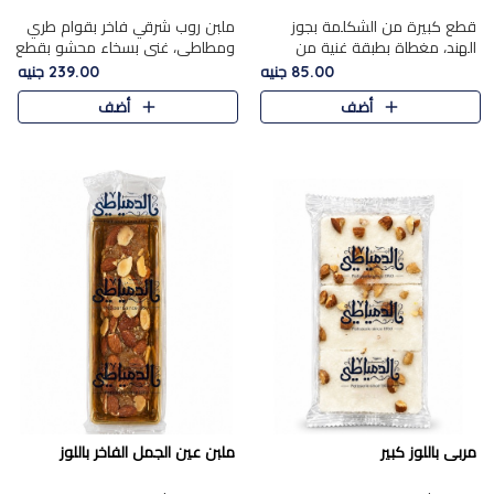
قطع كبيرة من الشكلمة بجوز
ملبن روب شرقي فاخر بقوام طري
الهند، مغطاة بطبقة غنية من
ومطاطي، غني بسخاء محشو بقطع
الشوكولاتة الفاخرة لتجمع بين
عين الجمل والبندق المحمص التي
85.00 جنيه
239.00 جنيه
القوام الطري من الداخل مركز جوز
تضيف قرمشة مميزة مُرضية
أضف
أضف
الهند المطاطي والمذاق الغن..
ونكهة جوزية غنية في كل
قضمة...
مربى باللوز كبير
ملبن عين الجمل الفاخر باللوز