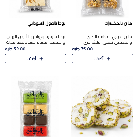
ملبن بالمكسرات
نوجا بالفول السوداني
ملبن شرقي بقوامه الطري
نوجا شرقية بقوامها الأبيض الهش
والمضغي سخي، مليئة غني
والخفيف، معبأة بسخاء غنية بحبات
بتشكيلة فاخرة من المكسرات
الفول السوداني المحمص التي
75.00 جنيه
59.00 جنيه
مشكلة المختارة التي تقدم تضيف
يقدم تضيف قرمشة مميزة مرضية
أضف
أضف
قرمشة مميزة مرضية ونكهة
وتوازنًا رائعًا مع حلا..
مكسرات غنية ف..