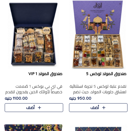
صندوق المولد لوكس 5
صندوق المولد VIP 1
تقدم علبة لوكس 5 تجربة استثنائية
في اي بي بوكس 1 صُممت
لعشاق حلويات المولد، حيث تضم
خصيصاً لأولئك الذين يقدرون لتقدم
42 قطعة من تشكيلة فاخرة تجمع
تجربة استثنائية بوكس تجمع بين
950.00 جنيه
1100.00 جنيه
بين أشهر الأصناف التقليدية وأصناف
أفخر حلويات المولد المصري مع
أضف
أضف
مميزة مختارة بع..
تشكيلة مختارة من الأصناف ..