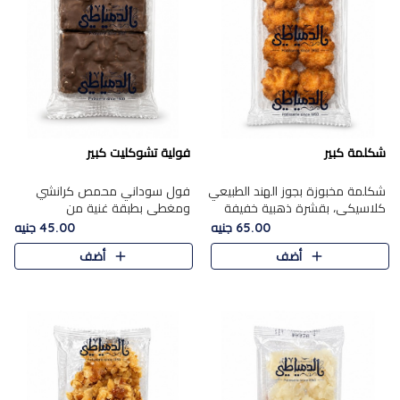
شكلمة كبير
فولية تشوكليت كبير
شكلمة مخبوزة بجوز الهند الطبيعي
فول سوداني محمص كرانشي
كلاسيكي، بقشرة ذهبية خفيفة
ومغطى بطبقة غنية من
وقلب طري رطب يذوب في الفم،
الشوكولاتة، يجمع بين طعم
65.00 جنيه
45.00 جنيه
تمنحك المذاق الشرقي الحلو الأصيل
القرمشة الأصيلة الكلاسكيكية
أضف
أضف
التقليدي في كل لقمة.
التقليدية للفول السوداني وحلاوة
الشوكولاتة ا..