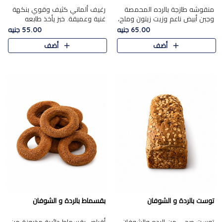
منقوشه طازجة بالرده المحمصة
رغيف ألماني كثيف وقوي بنكهة
وجبن أبيض ناعم وزيت زيتون وملح،
غنية وعميقة. خبز يأخذ طابعه
مباشرة من الفرن.الرده مع نعومة
بجدية.
65.00 جنيه
55.00 جنيه
الجبن فوق عجينة طازجة.
أضف
أضف
توست بالردة و الشوفان
بقسماط بالردة و الشوفان