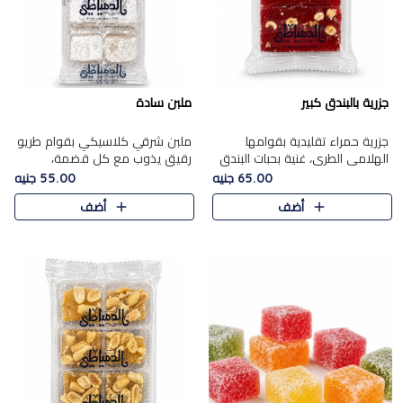
جزرية بالبندق كبير
ملبن سادة
جزرية حمراء تقليدية بقوامها
ملبن شرقي كلاسيكي بقوام طريو
الهلامي الطري، غنية بحبات البندق
رقيق يذوب مع كل قضمة،
الفاخرة التي تضيف قرمشة راقية
مغطى بطبقة ناعمة من السكر
65.00 جنيه
55.00 جنيه
إلى قوامها الناعم، لتقدم مزيجًا
البودرة ليقدم المذاق الأصيل الذي
أضف
أضف
متوازنًا من النكه..
ارتبط بحلويات المولد التقليدي..