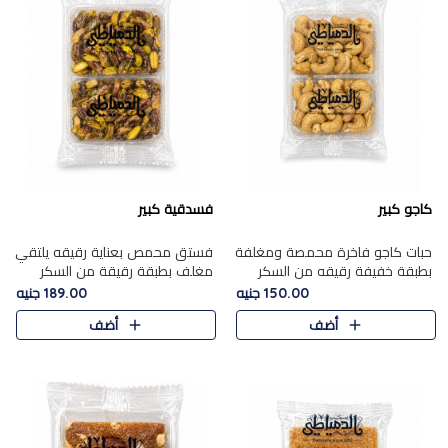
كاجو كبير
فسدقية كبير
حبات كاجو فاخرة محمصة ومغلفة
فستق محمص بعناية رقيقه يلتقي
بطبقة خفيفة رقيقه من السكر
مغلف بطبقة رقيقة من السكر
المكرمل، تجمع بين توازن النعومة
المكرمل، ليقدم مذاقًا فاخرًا حلوي
150.00 جنيه
189.00 جنيه
زبدية غنية فاخرة والقرمشة
شرقية فاخرة ونكهة غنية ناتي تميز
أضف
أضف
المرضية في حلوى شرقية بطاب..
كل قطعة و قوام هش