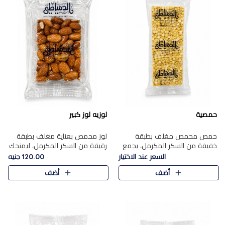
حمصية
لوزيه لوز كبير
حمص محمص مغلف بطبقة
لوز محمص بعناية مغلف بطبقة
خفيفة من السكر المكرمل، يجمع
رقيقة من السكر المكرمل، ليمنحك
بين القرمشة المميزة والطعم
قرمشة راقية ونكهة غنية تبرز
السعر عند الاختيار
120.00 جنيه
الشرقي الأصيل في واحدة من أشهر
فخامة اللوز في كل قطعة.
أضف
أضف
حلويات الموسم.