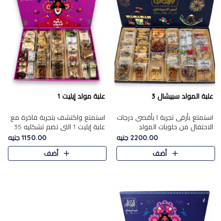
علبة المولد سبيشال 3
علبة مولد إيليت 1
استمتع بأرقى تجربة ا بأقصى درجات
استمتع واكتشف بتجربة فاخرة مع
الاحتفال من حلويات المولد
علبة إيليت 1 التي تضم تشكليه 35
المصريه الأصيلة مع هذه الفخامة
قطعة من أرقى حلويات المولد
2200.00 جنيه
1150.00 جنيه
مع علبة سبيشال 3 التي تضم 56
المصري الأصيلة ,معروضة بشكل
أضف
أضف
قطعة من تشكيلة استثن..
جميل في علبة أنيقة ، في..