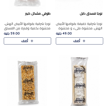
نوجا فسدق دابل
طوفي مشكل كبير
نوجا شرقية خفيفة بقوامها الأبيض
نوجا شرقية بقوامها الأبيض الهش،
الهش، محشوة مليء و محشوة
محشوة بكمية وفيرة من الفستق
بـكمية وفيرة من الفستق الفاخر
الفاخر لتمنحك نكهة غنية وقرمشة
49.00 جنيه
59.00 جنيه
لتمنحك نكهة مكسرات غنية
مميزة في كل قطعة، لتجربة تجمع
أضف
أضف
وقرمشة مميزة في كل قطعة و
بين الفخامة والمذاق..
قضم..