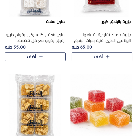
جزرية بالبندق كبير
ملبن سادة
جزرية حمراء تقليدية بقوامها
ملبن شرقي كلاسيكي بقوام طريو
الهلامي الطري، غنية بحبات البندق
رقيق يذوب مع كل قضمة،
الفاخرة التي تضيف قرمشة راقية
مغطى بطبقة ناعمة من السكر
65.00 جنيه
55.00 جنيه
إلى قوامها الناعم، لتقدم مزيجًا
البودرة ليقدم المذاق الأصيل الذي
أضف
أضف
متوازنًا من النكه..
ارتبط بحلويات المولد التقليدي..