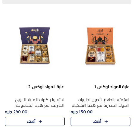
علبة المولد لوكس 1
علبة المولد لوكس 2
استمتع بالطعم الأصيل لحلويات
احتفلوا بنكهات المولد النبوي
المولد المصرية مع هذه التشكيلة
الشريف مع هذه المجموعة
المختارة بعناية من 9 قطع. تتضمن
الفاخرة المكونة من 19 قطعة،
150.00 جنيه
290.00 جنيه
التشكيلة جوزرية مع فول،ملبان
والتي تم اختيارها بعناية فائقة لتُبرز
أضف
أضف
سادة، ملبان
تشكيلة واسعة من الحلويات
التقليدية المفضلة. تشمل
المجموعة .....