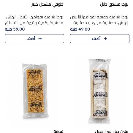
نوجا فسدق دابل
طوفي مشكل كبير
نوجا شرقية خفيفة بقوامها الأبيض
نوجا شرقية بقوامها الأبيض الهش،
الهش، محشوة مليء و محشوة
محشوة بكمية وفيرة من الفستق
بـكمية وفيرة من الفستق الفاخر
الفاخر لتمنحك نكهة غنية وقرمشة
49.00 جنيه
59.00 جنيه
لتمنحك نكهة مكسرات غنية
مميزة في كل قطعة، لتجربة تجمع
أضف
أضف
وقرمشة مميزة في كل قطعة و
بين الفخامة والمذاق..
قضم..
ملبن حبل عين جمل
فولية