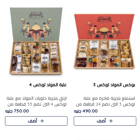
بوكس المولد لوكس 3
علبة المولد لوكس 4
استمتع بتجربة فاخرة مع علبة
ارتقِ بتجربة حلويات المولد مع علبة
لوكس 3 التي تضم 24 قطعة من
لوكس 4 التي تضم 33 قطعة من
أشهر حلويات المولد الشرقية
تشكيلة فاخرة ومتنوعة من أشهر
490.00 جنيه
750.00 جنيه
المختارة بعناية. تحتوي التشكيلة
الأصناف الشرقية. تحتوي العلبة على
أضف
أضف
على الجزرية بالفول، والملب..
الجزرية بالفول،..