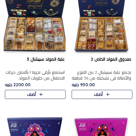
صندوق المولد الخاص 2
علبة المولد سبيشال 3
تجمع علبة سبيشال 2 بين التنوع
استمتع بأرقى تجربة ا بأقصى درجات
والأصالة في تشكيلة من 36 قطعة
الاحتفال من حلويات المولد
تضم أشهر حلويات المولد الشرقية.
المصريه الأصيلة مع هذه الفخامة
950.00 جنيه
2200.00 جنيه
تحتوي العلبة على الجزرية بالفول،
مع علبة سبيشال 3 التي تضم 56
أضف
أضف
والجزرية بالبن..
قطعة من تشكيلة استثن..