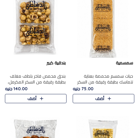
سمسمية
بندقية كبير
حبات سمسم محمصة بعناية
بندق محمص فاخر بلطف مغلف
تتماسك بطبقة رقيقة من السكر
بطبقة رقيقة من السكر المكرمل،
المكرمل، لتقدم طعم السمسم
يجمع بين النكهة الغنية ناتي
75.00 جنيه
140.00 جنيه
المميز وقرمشتة التي ارتبطت ببهجة
والقرمشة الراقية المرضية في
أضف
أضف
المولد عبر الأجيال.
حلوى شرقية أنيقه بطابع مميز.