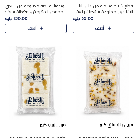
قطع كبيرة وسخية من علي بابا
بوندويا تقليدية مصنوعة من البندق
التقليدي، مملوءة بتشكيلة رائعة
المحمص المقرمش، مغطاة بسخاء
من المكسرات المحمصة المحمرة.
بشوكولاتة فاخرة غنية لتحقيق
65.00 جنيه
150.00 جنيه
التوازن المثالي بين قوام القرمشة
أضف
أضف
ونكهة الشوكولاتة ا..
مربي بالفستق كبير
مربي زبيب كبير