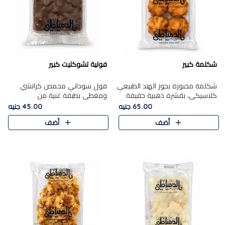
شكلمة كبير
فولية تشوكليت كبير
شكلمة مخبوزة بجوز الهند الطبيعي
فول سوداني محمص كرانشي
كلاسيكي، بقشرة ذهبية خفيفة
ومغطى بطبقة غنية من
وقلب طري رطب يذوب في الفم،
الشوكولاتة، يجمع بين طعم
65.00 جنيه
45.00 جنيه
تمنحك المذاق الشرقي الحلو الأصيل
القرمشة الأصيلة الكلاسكيكية
أضف
أضف
التقليدي في كل لقمة.
التقليدية للفول السوداني وحلاوة
الشوكولاتة ا..