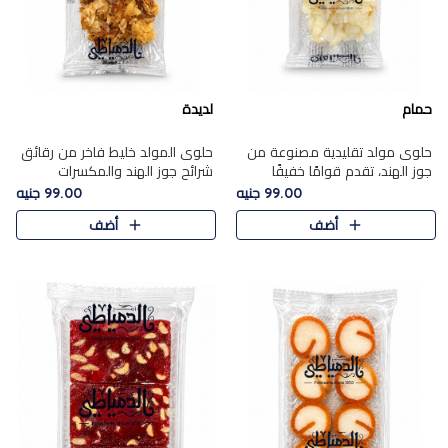
حمام
لديدة
حلوى مولد تقليدية مصنوعة من
حلوى المولد خليط فاخر من رقائق
جوز الهند، تقدم قوامًا خفيفًا
شرائح جوز الهند والمكسرات
ونكهة شرقية أصيلة تجسد روح
المحمصة، متماسك بشراب حلاوة
99.00 جنيه
99.00 جنيه
الـموسم الأعياد.
الكراميل الخفيفة ليمنحك قرمشة
أضف
أضف
غنية ومذاقًا شرقيًا أصيلً..