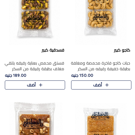
كاجو كبير
فسدقية كبير
حبات كاجو فاخرة محمصة ومغلفة
فستق محمص بعناية رقيقه يلتقي
بطبقة خفيفة رقيقه من السكر
مغلف بطبقة رقيقة من السكر
المكرمل، تجمع بين توازن النعومة
المكرمل، ليقدم مذاقًا فاخرًا حلوي
150.00 جنيه
189.00 جنيه
زبدية غنية فاخرة والقرمشة
شرقية فاخرة ونكهة غنية ناتي تميز
أضف
أضف
المرضية في حلوى شرقية بطاب..
كل قطعة و قوام هش