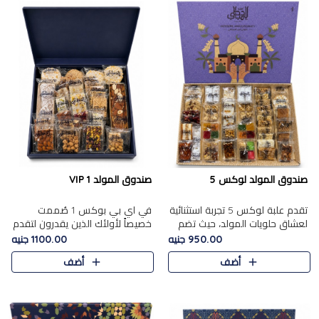
صندوق المولد لوكس 5
صندوق المولد VIP 1
تقدم علبة لوكس 5 تجربة استثنائية
في اي بي بوكس 1 صُممت
لعشاق حلويات المولد، حيث تضم
خصيصاً لأولئك الذين يقدرون لتقدم
42 قطعة من تشكيلة فاخرة تجمع
تجربة استثنائية بوكس تجمع بين
950.00 جنيه
1100.00 جنيه
بين أشهر الأصناف التقليدية وأصناف
أفخر حلويات المولد المصري مع
أضف
أضف
مميزة مختارة بع..
تشكيلة مختارة من الأصناف ..