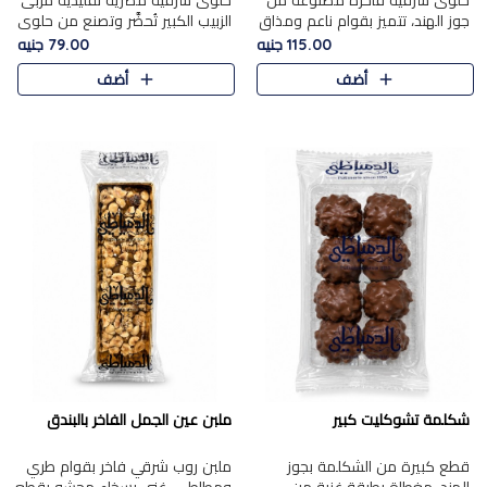
حلوى شرقية فاخرة مصنوعة من
حلوى شرقية مصرية تقليدية مربى
جوز الهند، تتميز بقوام ناعم ومذاق
الزبيب الكبير تُحضَّر وتصنع من حلوي
غني، وتزين بقطع من الفستق
جوز الهند باسد بقوام طري ومذاق
115.00 جنيه
79.00 جنيه
الفاخر التي تضيف عليها قرمشة
غني، وتُزين وتغطا بحبات الزبيب
أضف
أضف
خفيفة.
الذهبي التي ..
شكلمة تشوكليت كبير
ملبن عين الجمل الفاخر بالبندق
قطع كبيرة من الشكلمة بجوز
ملبن روب شرقي فاخر بقوام طري