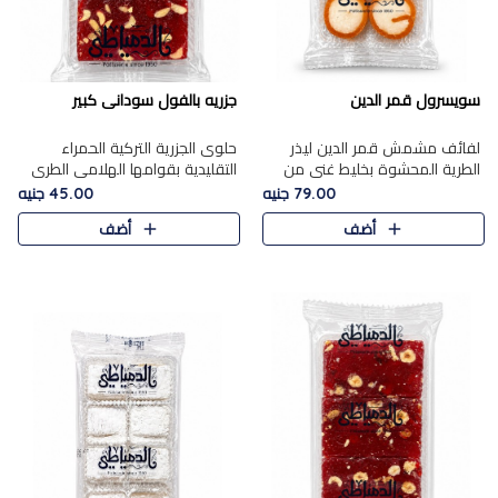
سويسرول قمر الدين
جزريه بالفول سودانى كبير
لفائف مشمش قمر الدين ليذر
حلوى الجزرية التركية الحمراء
الطرية المحشوة بخليط غني من
التقليدية بقوامها الهلامي الطري
جوز الهند الأبيض والمكسرات
ولونها الأحمر المميز، محشوة
79.00 جنيه
45.00 جنيه
الفاخرة، يقدم المذاق الحلو
بسخاء بالفول السوداني المحمص
أضف
أضف
الطبيعي لقمر الدين و تجمع بين
لتمنحك توازنًا رائعًا ..
حل..