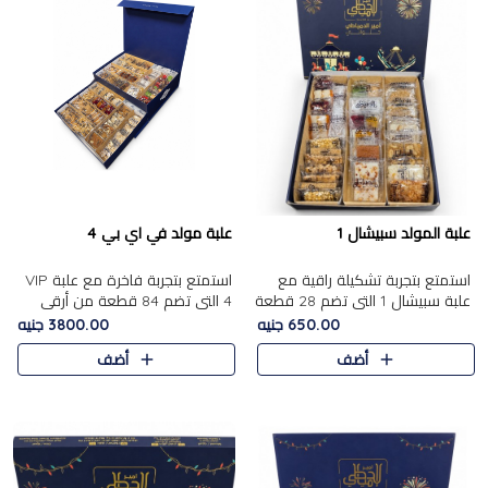
علبة المولد سبيشال 1
علبة مولد في اي بي 4
استمتع بتجربة تشكيلة راقية مع
استمتع بتجربة فاخرة مع علبة VIP
علبة سبيشال 1 التي تضم 28 قطعة
4 التي تضم 84 قطعة من أرقى
من تشكيلة مختارة بعناية من أفخر
حلويات المولد الشرقية، في تشكيلة
650.00 جنيه
3800.00 جنيه
حلويات المولد المصرية الأصلية
غنية تجمع بين الحلويات التقليدية
أضف
أضف
الشرقية. تحتوي ال..
والمكسرات الفاخرة. تحتوي العلبة
على.....