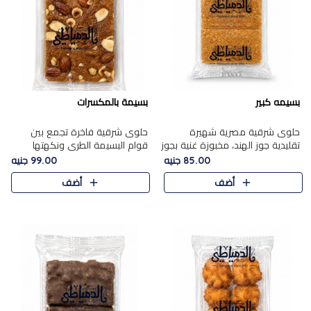
بسيمه كبير
بسيمة بالمكسرات
حلوى شرقية مصرية شهيرة
حلوى شرقية فاخرة تجمع بين
تقليدية جوز الهند، مخبوزة غنية بجوز
قوام البسيمة الطري ونكهتها
الهند، بلمسه ذهبية وتتميز بقوامها
الغنية، مزينة بتشكيلة مختارة من
85.00 جنيه
99.00 جنيه
المرمل وطعمها اللذيذ الذي يشبه
اللوز والبندق والمكسرات الفاخرة.
أضف
أضف
البسبوسة. تُخبز..
مزيج متوازن من القوام ..