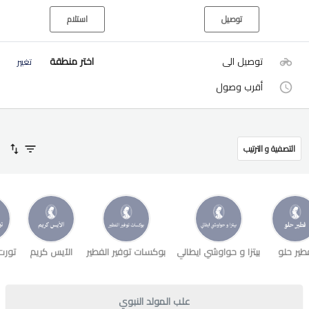
توصيل
استلام
توصيل الى
اختر منطقة
تغيير
أقرب وصول
التصفية و الترتيب
طير حلو
بيتزا و حواوشي ايطالي
بوكسات توفير الفطير
الآيس كريم
تورت
علب المولد النبوي