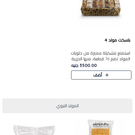
باسكت مولد 4
استمتع بتشكيلة مميزة من حلويات
المولد تضم 76 قطعة، منها الجزرية
بالفول والبندق، علي بابا
3500.00 جنيه
بالمكسرات.......
أضف
المولد النبوي