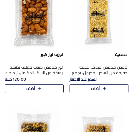
حمصية
لوزيه لوز كبير
حمص محمص مغلف بطبقة
لوز محمص بعناية مغلف بطبقة
خفيفة من السكر المكرمل، يجمع
رقيقة من السكر المكرمل، ليمنحك
بين القرمشة المميزة والطعم
قرمشة راقية ونكهة غنية تبرز
السعر عند الاختيار
120.00 جنيه
الشرقي الأصيل في واحدة من أشهر
فخامة اللوز في كل قطعة.
أضف
أضف
حلويات الموسم.