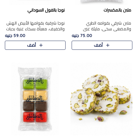
ملبن بالمكسرات
نوجا بالفول السوداني
ملبن شرقي بقوامه الطري
نوجا شرقية بقوامها الأبيض الهش
والمضغي سخي، مليئة غني
والخفيف، معبأة بسخاء غنية بحبات
بتشكيلة فاخرة من المكسرات
الفول السوداني المحمص التي
75.00 جنيه
59.00 جنيه
مشكلة المختارة التي تقدم تضيف
يقدم تضيف قرمشة مميزة مرضية
أضف
أضف
قرمشة مميزة مرضية ونكهة
وتوازنًا رائعًا مع حلا..
مكسرات غنية ف..