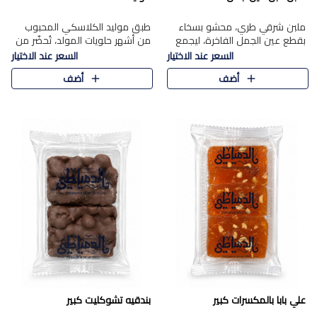
ملبن شرقي طري، محشو بسخاء
طبق موليد الكلاسكي المحبوب
بقطع عين الجمل الفاخرة، ليجمع
من أشهر حلويات المولد، تُحضّر من
بين القوام الناعم وقرمشة الجوز
فول سوداني محمص بعناية
السعر عند الاختيار
السعر عند الاختيار
في مذاق شرقي أصيل.
ومغلف بطبقة رقيقة من السكر
أضف
أضف
المكرمل، لتمنحك قرمشة أصيلة
وم..
علي بابا بالمكسرات كبير
بندقيه تشوكليت كبير