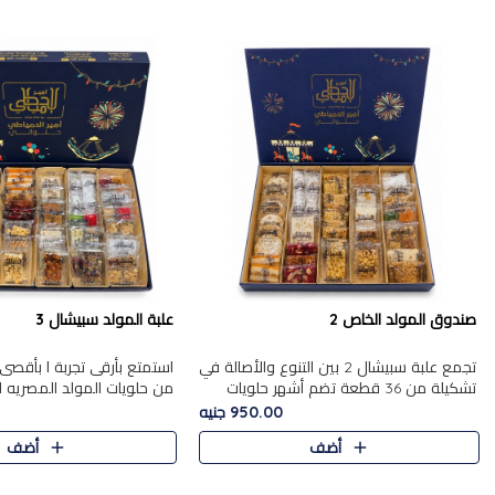
صندوق المولد الخاص 2
علبة المولد سبيشال 3
تجمع علبة سبيشال 2 بين التنوع والأصالة في
استمتع بأرقى تجربة ا بأقصى 
تشكيلة من 36 قطعة تضم أشهر حلويات
من حلويات المولد المصريه 
المولد الشرقية. تحتوي العلبة على الجزرية
950.00 جنيه
بالفول، والجزرية بالبن..
قطعة من تشكيلة استثن..
أضف
أضف