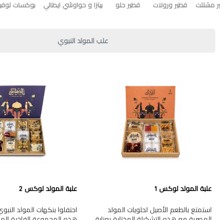
ر مشلتت
فطير ورولات
فطير حلو
بيتزا و حواوشي ايطالي
بوكسات توفير
علب المولد النبوي
علبة المولد لوكس 1
علبة المولد لوكس 2
استمتع بالطعم الأصيل لحلويات المولد
احتفلوا بنكهات المولد النب
المصرية مع هذه التشكيلة المختارة بعناية