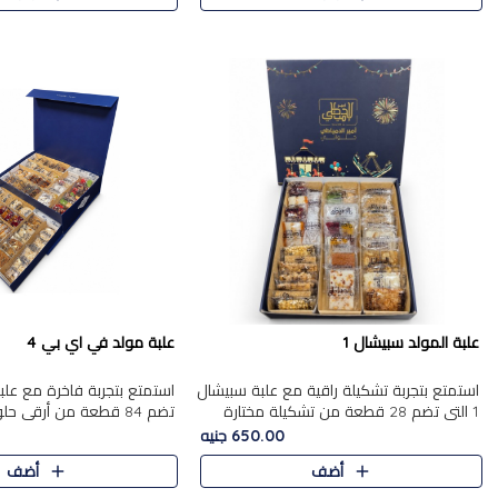
علبة المولد سبيشال 1
علبة مولد في اي بي 4
استمتع بتجربة تشكيلة راقية مع علبة سبيشال
1 التي تضم 28 قطعة من تشكيلة مختارة
تضم 84 قطعة من أرقى حل
بعناية من أفخر حلويات المولد المصرية
الشرقية، في تشكيلة غنية تج
650.00 جنيه
الأصلية الشرقية. تحتوي ال..
التقليدية والمكسرات الفاخرة
أضف
أضف
على.....