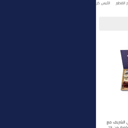
 الفطير
الآيس كريم
تورت ايس كريم
وي الشريف مع
هذه المجموعة الفاخرة المكونة من 19