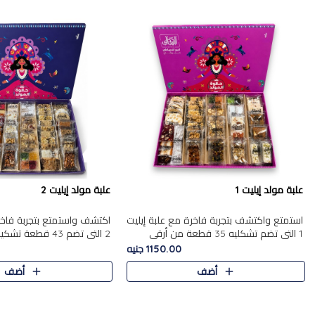
علبة مولد إيليت 1
علبة مولد إيليت 2
استمتع واكتشف بتجربة فاخرة مع علبة إيليت
اكتشف واستمتع بتجربة فاخر
1 التي تضم تشكليه 35 قطعة من أرقى
2 التي تضم 43 قطعة
حلويات المولد المصري الأصيلة ,معروضة
حلويات المولد الشرقية المصر
1150.00 جنيه
بشكل جميل في علبة أنيقة ، في..
,معروضة بشكل جميل في علب
أضف
أضف