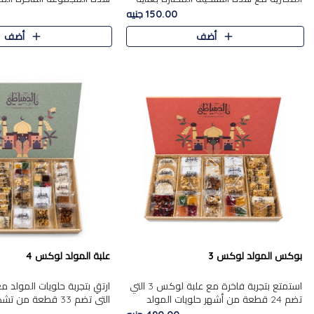
من 9 قطع. تتضمن التشكيلة جوزرية مع
قطعة، والتي تم اختيارها بعناية
150.00 جنيه
فول،ملبان سادة، ملبان
تشكيلة واسعة من الحلويات ا
أضف
أضف
المفضلة. تشمل المجموعة ...
بوكس المولد لوكس 3
علبة المولد لوكس 4
استمتع بتجربة فاخرة مع علبة لوكس 3 التي
تضم 24 قطعة من أشهر حلويات المولد
التي تضم 33 قطعة من
الشرقية المختارة بعناية. تحتوي التشكيلة على
ومتنوعة من أشهر الأصناف ا