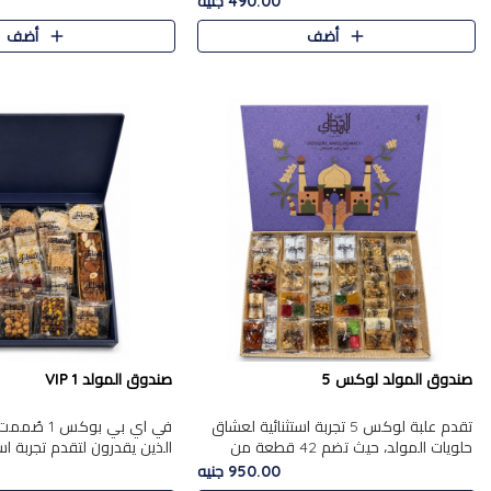
490.00 جنيه
الجزرية بالفول، والملب..
العلبة على الجزرية بالفول،..
أضف
أضف
صندوق المولد لوكس 5
صندوق المولد VIP 1
تقدم علبة لوكس 5 تجربة استثنائية لعشاق
في اي بي بوك
حلويات المولد، حيث تضم 42 قطعة من
الذين يقدرون لتقدم تجربة ا
تشكيلة فاخرة تجمع بين أشهر الأصناف
تجمع بين أفخر حلويات المو
950.00 جنيه
التقليدية وأصناف مميزة مختارة بع..
تشكيلة مختارة من الأصناف .